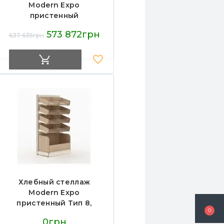
Modern Expo
пристенный
3040х820х2370 мм,
573 872грн
637 635грн
металл/ДСП/дерево,
черный, порошковое
покрытие, для хлеба и
выпечки
Хлебный стеллаж
Modern Expo
пристенный Тип 8,
0
1930х1000х500 мм,
0грн