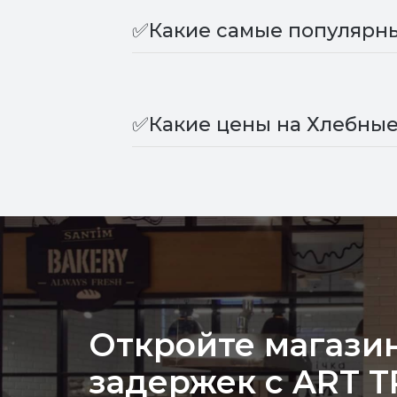
Электрокипятильники
Хлеборезки
✅Какие самые популярны
Электросупницы-
Шприцы колбасные
мармиты
✅Какие цены на Хлебные
Откройте магазин
задержек с ART 