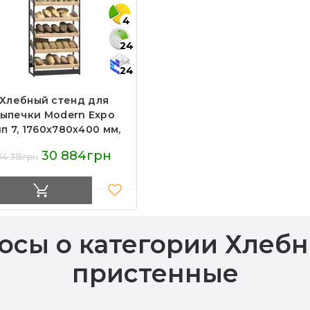
4
24
24
Хлебный стенд для
ыпечки Modern Expo
п 7, 1760х780х400 мм,
для хлеба и выпечки
30 884грн
34 315грн
осы о категории Хлеб
пристенные