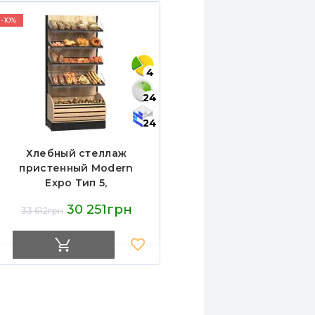
-10%
4
24
24
Хлебный стеллаж
пристенный Modern
Expo Тип 5,
2110х1040х580 мм, для
30 251грн
33 612грн
хлеба и выпечки