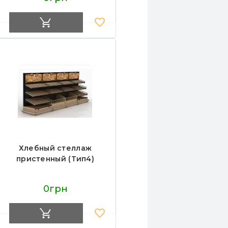
металл/ДСП, кремовый
RAL 9001, для
магазинов и пекарен
Хлебный стеллаж
пристенный (Тип4)
0грн