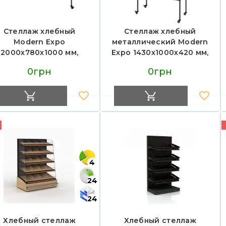
Стеллаж хлебный
Стеллаж хлебный
Modern Expo
металлический Modern
2000х780х1000 мм,
Expo 1430х1000х420 мм,
металл, нагрузка до
нагрузка 200 кг, для
0грн
0грн
00 кг, для выпечки и
хлеба и выпечки,
хлебобулочных
Украина
изделий, Украина
4
24
24
Хлебный стеллаж
Хлебный стеллаж