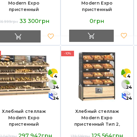
Modern Expo
Modern Expo
пристенный
пристенный
1778х1250х600 мм,
2400х1000х600 мм,
33 300грн
0грн
36 999грн
металл/МДФ/дерево,
металл, черный,
черный RAL9005, для
порошковая покраска,
агазинов и пекарен,
для магазинов и
Украина
пекарен, Украина
-10%
4
4
24
24
24
24
Хлебный стеллаж
Хлебный стеллаж
Modern Expo
Modern Expo
пристенный
пристенный Тип 2,
3100х830х2265 мм,
1810х1320х740 мм,
297 942грн
125 564грн
1 047грн
139 516грн