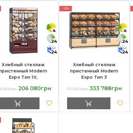
-10%
4
4
24
24
24
24
Хлебный стеллаж
Хлебный стеллаж
пристенный Modern
пристенный Modern
Expo Тип 10,
Expo Тип 3
090х1200х675 мм, для
1810х2570х740 мм,
206 080грн
333 788грн
8 978грн
370 876грн
хлеба и выпечки
стеклянные двери, для
хлеба и выпечки