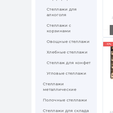
Стеллажи для
алкоголя
Стеллажи с
м
корзинами
Овощные стеллажи
-10%
Хлебные стеллажи
Стеллаж для конфет
Угловые стеллажи
Стеллажи
металлические
Полочные стеллажи
Стеллаж в кладовку
Стеллажи для склада
Стеллажи в погреб
33