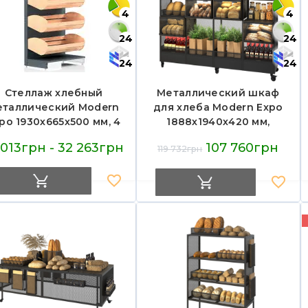
4
4
24
24
24
24
Стеллаж хлебный
Металлический шкаф
еталлический Modern
для хлеба Modern Expo
po 1930х665х500 мм, 4
1888х1940х420 мм,
полки, антрацит,
нагрузка 300 кг, для
 013грн - 32 263грн
107 760грн
119 732грн
грузка до 750 кг, для
булочных и магазинов,
агазинов и пекарен,
Украина
Украина