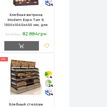
24
Хлебная витрина
Modern Expo Тип 9,
1500х1040х450 мм, для
хлеба и выпечки
82 884грн
92 093грн
-10%
4
24
24
Хлебный стеллаж