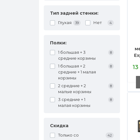
Тип задней стенки:
Глухая
Нет
39
4
Полки:
м
1 большая + 3
8
Ex
средние корзины
1 большая + 2
13
8
на
средние + 1 малая
м
корзины
2 средние + 2
8
малые корзины
3 средние + 1
8
малая корзины
Скидка
Только со
42