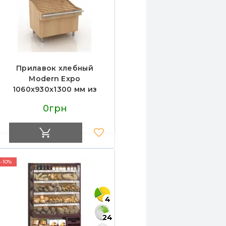
Прилавок хлебный
Modern Expo
1060х930х1300 мм из
натурального дерева,
0грн
пристенный, для
булочных и пекарен,
Украина
-10%
4
24