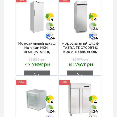
магазинов
4
4
24
24
24
24
Морозильный шкаф
Морозильный шкаф
Hurakan HKN-
TATRA TRC700BTS,
RFS510V, 510 л,
600 л, нерж. сталь
GN2/1, R290,
AISI430,
56 222грн
96 197грн
динамическое
700х850х2060 мм,
47 789грн
81 767грн
охлаждение, кл5,
R290, -10…-22°C,
полки 4+1, замок,
динамическое
крас.метал/
охлаждение.
пластик,
изоляция 70 мм,
775х762х1882 мм
кл.5
-15%
-15%
4
4
24
24