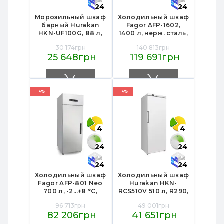
24
24
Морозильный шкаф
Холодильный шкаф
барный Hurakan
Fagor AFP-1602,
HKN-UF100G, 88 л,
1400 л, нерж. сталь,
стеклянная
R290,
30 174грн
140 813грн
распашная дверь, 3
динамическое
25 648грн
119 691грн
полки, 595х520х675
охлаждение, -2…
мм, алюминий/
+8°C,
крашеный металл
1388×826×2008 мм,
кл.4, для
профессиональной
-15%
-15%
кухни
4
4
24
24
24
24
Холодильный шкаф
Холодильный шкаф
Fagor AFP-801 Neo
Hurakan HKN-
700 л, -2…+8 °C,
RCS510V 510 л, R290,
R290,
динамическое
96 713грн
49 001грн
динамическое
охлаждение, 4+1
82 206грн
41 651грн
охлаждение,
полки 530×650 мм,
нержавеющая
GN2/1, 775×762×1882