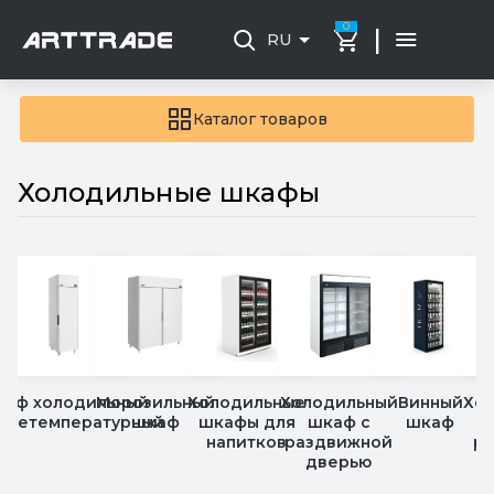
0
|
RU
Каталог товаров
Холодильные шкафы
аф холодильный
Морозильный
Холодильные
Холодильный
Винный
Хо
днетемпературный
шкаф
шкафы для
шкаф с
шкаф
напитков
раздвижной
р
дверью