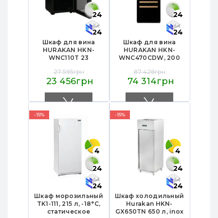
24
24
24
24
Шкаф для вина
Шкаф для вина
HURAKAN HKN-
HURAKAN HKN-
WNC110T 23
WNC470CDW, 200
бутылки, 5–20°C, 3
бутылок,
27 595грн
87 428грн
деревянных полки,
двухзонный, 4
23 456грн
74 314грн
LED, угольный
деревянных полки,
фильтр, стальной
445 л, 595×710×1850
корпус,
мм, крашеная
480×520×840 мм
сталь.
-15%
-15%
4
4
24
24
24
24
Шкаф морозильный
Шкаф холодильный
TK1-111, 215 л, -18°C,
Hurakan HKN-
статическое
GX650TN 650 л, inox