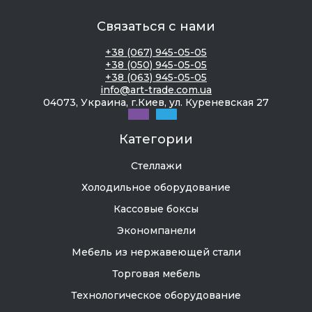
пенопласта
Связаться с нами
Нержавеющая сталь внутри —
+38 (067) 945-05-05
санэпидстанция требует
+38 (050) 945-05-05
+38 (063) 945-05-05
Системы автооттайки — без них через
info@art-trade.com.ua
неделю будет ледяная глыба
04073, Украина, г.Киев, ул. Куреневская 27
Профессиональная электроника — точная
Категории
температура, аварийная сигнализация
Стеллажи
Мы в
ART TRADE
не просто продаем железки —
помогаем людям не наделать ошибок. Иногда
Холодильное оборудование
клиент приходит с четким планом "хочу вот
Кассовые боксы
такую витрину", а мы видим, что для его задач
Экономпанели
лучше подойдет что-то другое. Спорим,
убеждаем... зато потом благодарят.
Мебель из нержавеющей стали
Торговая мебель
Виды холодильных шкафов:
Технологическое оборудование