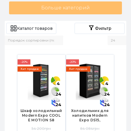
Больше категорий
Каталог товаров
Фильтр
-20%
-20%
Хит продаж
Хит продаж
4
4
24
24
24
24
Шкаф холодильный
Холодильник для
Modern Expo COOL
напитков Modern
E MOTION S8
Expo DS15,
2130х750х800 мм,
2120х1300х760 мм,
54 200грн
84 084грн
стеклянные двери,
стеклянные двери,