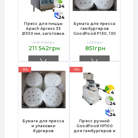
24
24
Пресс для пиццы
Бумага для пресса
Apach Apress 33
гамбургеров
Ø330 мм, заготовка.
GoodFood P130, 130
100-270 г, регул.
мм, антипригарная,
248 874грн
1 001грн
толщ., нерж. сталь,
400 листов —
211 542грн
851грн
габ. 470×660×825
упаковка для
мм, 4,75 кВт/380 В,
бургеров и
для пиццерий
фастфуда
-15%
-10%
4
24
24
Бумага для пресса
Пресс ручной
и упаковки
GoodFood HF100
бургеров
для гамбургеров и
GoodFood P100,
котлет,