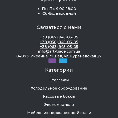
соответствует размеру булочек и обычно
Пн-Пт: 9:00-18:00
составляет от 100 мм до 150 мм.
Сб-Вс: выходной
Крышки для придавливания фарша из
того же материала, что и чаши.
Связаться с нами
Рычаг (ручка) для приведения пресса в
+38 (067) 945-05-05
действие.
+38 (050) 945-05-05
+38 (063) 945-05-05
Автоматический пресс сложнее, он содержит
info@art-trade.com.ua
еще и такие узлы как транспортировочная
04073, Украина, г.Киев, ул. Куреневская 27
лента или барабанный резервуар.
Категории
Подготовка полуфабриката котлеты начинается
Стеллажи
с того, что на дно чаши кладут пищевую пленку.
На нее — взвешенный кусок фарша, а сверху —
Холодильное оборудование
еще одну пленку. Далее нажимают на ручку.
Кассовые боксы
Крышка формирует котлету и заворачивает
Экономпанели
пленку, изделие получается уже упакованным.
Мебель из нержавеющей стали