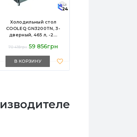
24
Холодильный стол
COOLEQ GN3200TN, 3-
дверный, 465 л, -2…
+8°C, R290,
59 856грн
70 418грн
1795×700×960 мм, с
бортом, для
профессиональной
В КОРЗИНУ
кухни
оизводителе