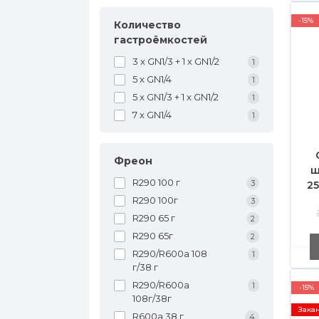
-15%
Количество
гастроёмкостей
3 х GN1/3 + 1 х GN1/2
1
5 x GN1/4
1
5 x GN1/3 + 1 x GN1/2
1
7 x GN1/4
1
Фреон
ш
R290 100 г
3
25
R
R290 100г
3
R290 65 г
2
R290 65г
2
R290/R600a 108
1
г/38 г
R290/R600a
1
-15%
108г/38г
Зака
R600a 38 г
4