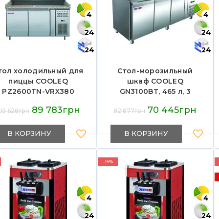
4
4
24
24
24
24
тол холодильный для
Стол-морозильный
пиццы COOLEQ
шкаф COOLEQ
PZ2600TN-VRX380
GN3100BT, 465 л, 3
двери, -10…-20 °C, R290
89 783грн
70 445грн
05 628грн
82 877грн
80 г, 510 Вт, 220 В,
1795×700×860 мм, 117 кг,
12 мес гарантий, Китай
В КОРЗИНУ
В КОРЗИНУ
-15%
4
4
24
24