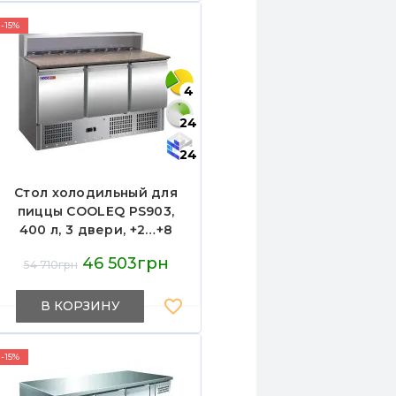
-15%
4
24
24
Стол холодильный для
пиццы COOLEQ PS903,
400 л, 3 двери, +2…+8
°C, 8xGN1/6, R290,
46 503грн
54 710грн
1365x700x1100 мм,
гарантия 12 мес, для
пиццерий
В КОРЗИНУ
-15%