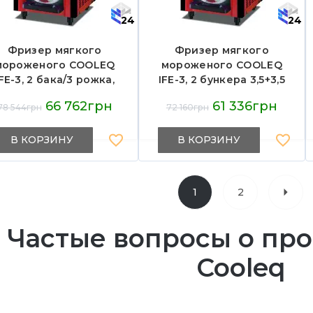
24
24
Фризер мягкого
Фризер мягкого
мороженого COOLEQ
мороженого COOLEQ
IFE-3, 2 бака/3 рожка,
IFE-3, 2 бункера 3,5+3,5
3,5+3,5 л, 20 кг/год,
л, 3 рожка, 20 кг/год,
66 762грн
61 336грн
78 544грн
72 160грн
R290, 2 кВт,
750×540×850 мм, для
750×540×850 мм,
кафе и ресторанов
арантия 12 мес, Китай,
В КОРЗИНУ
В КОРЗИНУ
для кафе
1
2
Частые вопросы о пр
Cooleq