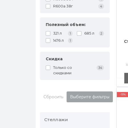
R600a 38г
4
Полезный объем:
321 л
685 л
1
2
1476 л
1
С
Скидка
1
Только со
34
cкидками
-15%
Сбросить
Выберите фильтры
Стеллажи