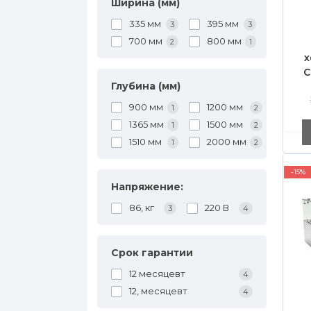
Ширина (мм)
335 мм
395 мм
3
3
700 мм
800 мм
2
1
х
C
Глубина (мм)
3
900 мм
1200 мм
1
2
1365 мм
1500 мм
1
2
д
1510 мм
2000 мм
1
2
-15%
Напряжение:
86, кг
220 В
3
4
Срок гарантии
12 месяцевт
4
12, месяцевт
4