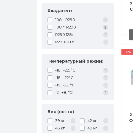
х
C
Хладагент
108г, R290
2
108 г, R290
2
R290 128г
1
R290128 г
1
-15%
Температурный режим:
-18...-22, °С
1
-18...-22°С
1
-15...-22, °С
1
-2...+8, °С
1
Вес (нетто)
х
C
39 кг
42 кг
1
1
43 кг
49 кг
1
1