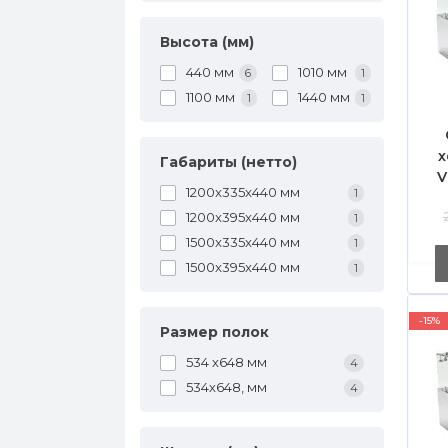
Высота (мм)
440 мм
1010 мм
6
1
1100 мм
1440 мм
1
1
х
Габариты (нетто)
V
1200x335x440 мм
1
1200x395x440 мм
1
г
1500x335x440 мм
1
1500x395x440 мм
1
-15%
Размер полок
534 х648 мм
4
534х648, мм
4