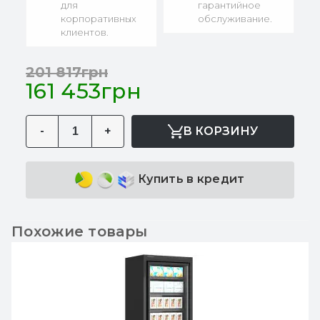
для
гарантийное
корпоративных
обслуживание.
клиентов.
201 817грн
161 453грн
-
+
В КОРЗИНУ
Купить в кредит
Похожие товары