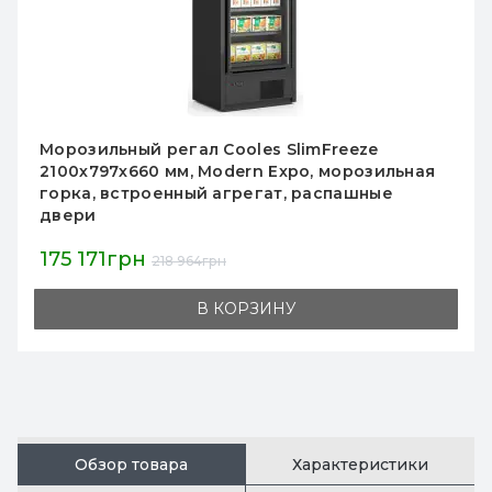
SlimFreeze
Морозильный регал Cooles
xpo, морозильная
Expo 2075х3905х1000 мм с
т, распашные
агрегатом и 20 распашным
магазинов и супермаркето
494 211грн
617 764грн
НУ
В КОРЗИ
Обзор товара
Характеристики