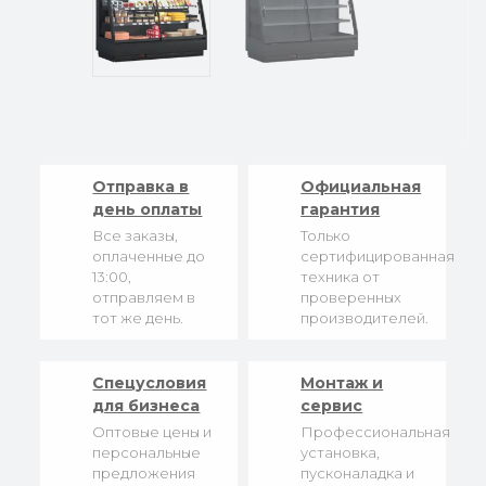
Отправка в
Официальная
день оплаты
гарантия
Все заказы,
Только
оплаченные до
сертифицированная
13:00,
техника от
отправляем в
проверенных
тот же день.
производителей.
Спецусловия
Монтаж и
для бизнеса
сервис
Оптовые цены и
Профессиональная
персональные
установка,
предложения
пусконаладка и