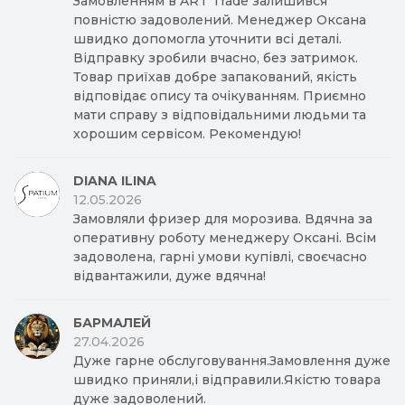
Замовленням в ART Trade залишився
повністю задоволений. Менеджер Оксана
швидко допомогла уточнити всі деталі.
Відправку зробили вчасно, без затримок.
Товар приїхав добре запакований, якість
відповідає опису та очікуванням. Приємно
мати справу з відповідальними людьми та
хорошим сервісом. Рекомендую!
DIANA ILINA
12.05.2026
Замовляли фризер для морозива. Вдячна за
оперативну роботу менеджеру Оксані. Всім
задоволена, гарні умови купівлі, своєчасно
відвантажили, дуже вдячна!
БАРМАЛЕЙ
27.04.2026
Дуже гарне обслуговування.Замовлення дуже
швидко приняли,і відправили.Якістю товара
дуже задоволений.