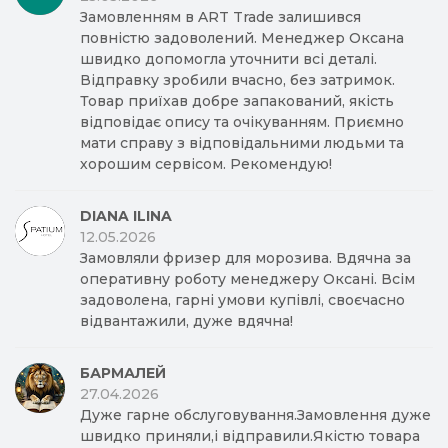
Замовленням в ART Trade залишився
повністю задоволений. Менеджер Оксана
швидко допомогла уточнити всі деталі.
Відправку зробили вчасно, без затримок.
Товар приїхав добре запакований, якість
відповідає опису та очікуванням. Приємно
мати справу з відповідальними людьми та
хорошим сервісом. Рекомендую!
DIANA ILINA
12.05.2026
Замовляли фризер для морозива. Вдячна за
оперативну роботу менеджеру Оксані. Всім
задоволена, гарні умови купівлі, своєчасно
відвантажили, дуже вдячна!
БАРМАЛЕЙ
27.04.2026
Дуже гарне обслуговування.Замовлення дуже
швидко приняли,і відправили.Якістю товара