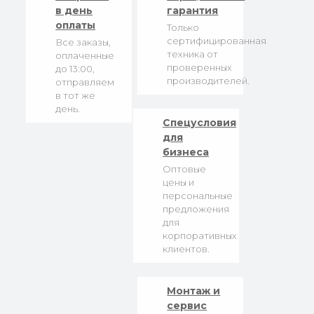
в день
гарантия
оплаты
Только
сертифицированная
Все заказы,
техника от
оплаченные
проверенных
до 13:00,
производителей.
отправляем
в тот же
день.
Спецусловия
для
бизнеса
Оптовые
цены и
персональные
предложения
для
корпоративных
клиентов.
Монтаж и
сервис