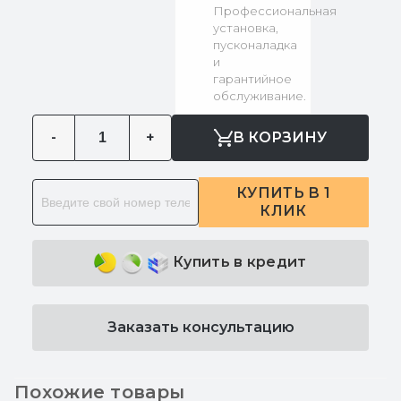
Профессиональная
установка,
пусконаладка
и
гарантийное
обслуживание.
-
+
В КОРЗИНУ
КУПИТЬ В 1
КЛИК
Купить в кредит
Заказать консультацию
Похожие товары