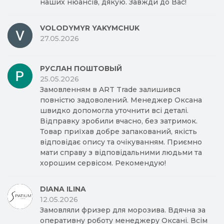
наших нюансів, дякую. Завжди до Вас!
VOLODYMYR YAKYMCHUK
27.05.2026
РУСЛАН ПОШТОВЫЙ
25.05.2026
Замовленням в ART Trade залишився
повністю задоволений. Менеджер Оксана
швидко допомогла уточнити всі деталі.
Відправку зробили вчасно, без затримок.
Товар приїхав добре запакований, якість
відповідає опису та очікуванням. Приємно
мати справу з відповідальними людьми та
хорошим сервісом. Рекомендую!
DIANA ILINA
12.05.2026
Замовляли фризер для морозива. Вдячна за
оперативну роботу менеджеру Оксані. Всім