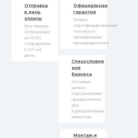
Отправка
Официальная
в день
гарантия
оплаты
Только
сертифицированная
Все заказы,
техника от
оплаченные
проверенных
до 13:00,
производителей.
отправляем
в тот же
день.
Спецусловия
для
бизнеса
Оптовые
цены и
персональные
предложения
для
корпоративных
клиентов.
Монтаж и