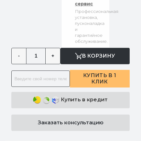
сервис
Профессиональная
установка,
пусконаладка
и
гарантийное
обслуживание.
-
+
В КОРЗИНУ
КУПИТЬ В 1
КЛИК
Купить в кредит
Заказать консультацию