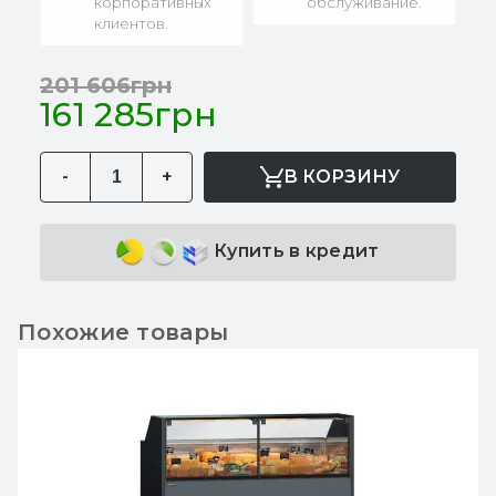
корпоративных
обслуживание.
клиентов.
201 606грн
161 285грн
-
+
В КОРЗИНУ
Купить в кредит
Похожие товары