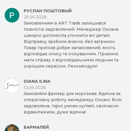
РУСЛАН ПОШТОВЫЙ
25.05.2026
Замовленням в ART Trade залишився
повністю задоволений. Менеджер Оксана
швидко допомогла уточнити всі деталі.
Відправку зробили вчасно, без затримок.
Товар приїхав добре запакований, якість
відповідає опису та очікуванням. Приємно
мати справу з відповідальними людьми та
хорошим сервісом. Рекомендую!
DIANA ILINA
12.05.2026
Замовляли фризер для морозива. Вдячна за
оперативну роботу менеджеру Оксані. Всім
задоволена, гарні умови купівлі, своєчасно
відвантажили, дуже вдячна!
БАРМАЛЕЙ