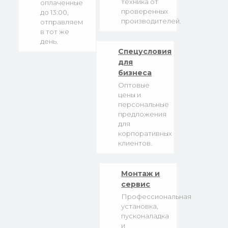
техника от
оплаченные
проверенных
до 13:00,
производителей.
отправляем
в тот же
день.
Спецусловия
для
бизнеса
Оптовые
цены и
персональные
предложения
для
корпоративных
клиентов.
Монтаж и
сервис
Профессиональная
установка,
пусконаладка
и