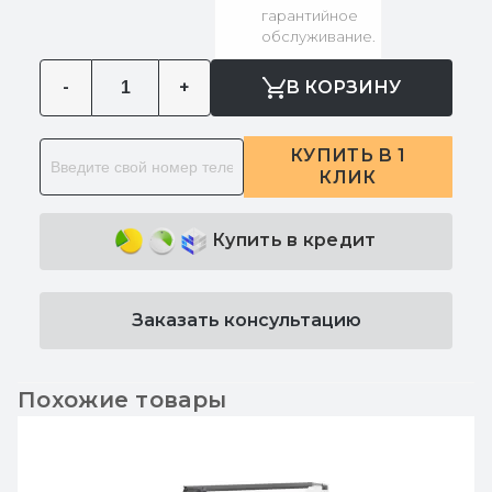
гарантийное
обслуживание.
-
+
В КОРЗИНУ
КУПИТЬ В 1
КЛИК
Купить в кредит
Заказать консультацию
Похожие товары