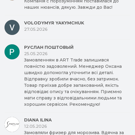
Компанія с порозумінням поставилася до
наших нюансів, дякую. Завжди до Вас!
VOLODYMYR YAKYMCHUK
27.05.2026
РУСЛАН ПОШТОВЫЙ
25.05.2026
Замовленням в ART Trade залишився
повністю задоволений. Менеджер Оксана
швидко допомогла уточнити всі деталі.
Відправку зробили вчасно, без затримок.
Товар приїхав добре запакований, якість
відповідає опису та очікуванням. Приємно
мати справу з відповідальними людьми та
хорошим сервісом. Рекомендую!
DIANA ILINA
12.05.2026
Замовляли фризер для морозива. Вдячна за