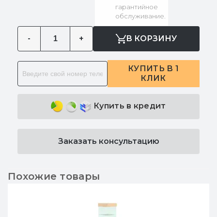
гарантийное
обслуживание.
-
+
В КОРЗИНУ
КУПИТЬ В 1
КЛИК
Купить в кредит
Заказать консультацию
Похожие товары