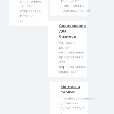
техника от
оплаченные
проверенных
до 13:00,
производителей.
отправляем
в тот же
день.
Спецусловия
для
бизнеса
Оптовые
цены и
персональные
предложения
для
корпоративных
клиентов.
Монтаж и
сервис
Профессиональная
установка,
пусконаладка
и