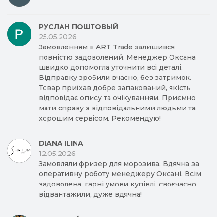
РУСЛАН ПОШТОВЫЙ
25.05.2026
Замовленням в ART Trade залишився
повністю задоволений. Менеджер Оксана
швидко допомогла уточнити всі деталі.
Відправку зробили вчасно, без затримок.
Товар приїхав добре запакований, якість
відповідає опису та очікуванням. Приємно
мати справу з відповідальними людьми та
хорошим сервісом. Рекомендую!
DIANA ILINA
12.05.2026
Замовляли фризер для морозива. Вдячна за
оперативну роботу менеджеру Оксані. Всім
задоволена, гарні умови купівлі, своєчасно
відвантажили, дуже вдячна!