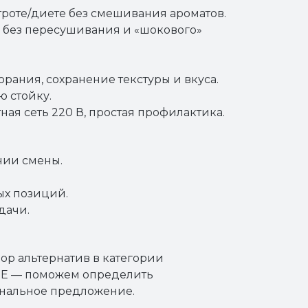
роте/диете без смешивания ароматов.
и без пересушивания и «шокового»
рания, сохранение текстуры и вкуса.
ю стойку.
ая сеть 220 В, простая профилактика.
нии смены.
ых позиций.
дачи.
ор альтернатив в категории
DE — поможем определить
ональное предложение.