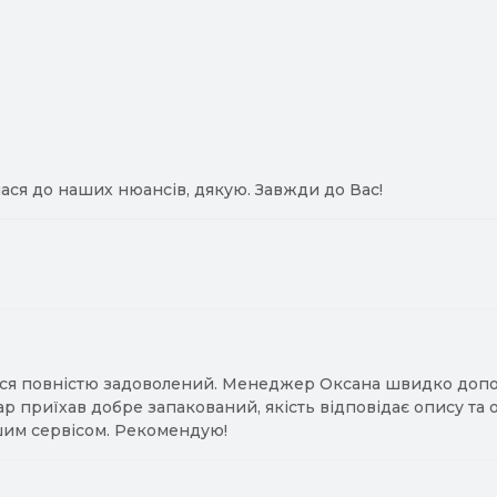
ася до наших нюансів, дякую. Завжди до Вас!
ся повністю задоволений. Менеджер Оксана швидко допомо
ар приїхав добре запакований, якість відповідає опису та
им сервісом. Рекомендую!