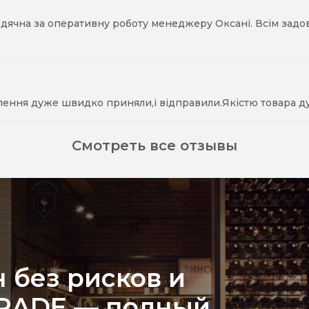
ячна за оперативну роботу менеджеру Оксані. Всім задово
лення дуже швидко приняли,і відправили.Якістю товара д
Смотреть все отзывы
 без рисков и
TRADE — полный