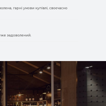
лена, гарні умови купівлі, своєчасно
уже задоволений.