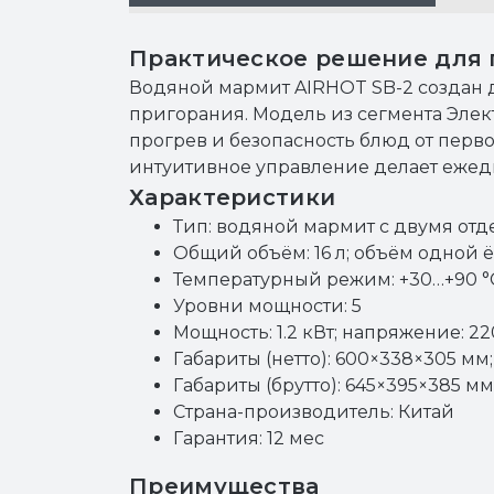
Практическое решение для г
Водяной мармит AIRHOT SB-2 создан д
пригорания. Модель из сегмента Эле
прогрев и безопасность блюд от перв
интуитивное управление делает ежед
Характеристики
Тип: водяной мармит с двумя от
Общий объём: 16 л; объём одной ё
Температурный режим: +30…+90 °
Уровни мощности: 5
Мощность: 1.2 кВт; напряжение: 22
Габариты (нетто): 600×338×305 мм; в
Габариты (брутто): 645×395×385 мм; 
Страна-производитель: Китай
Гарантия: 12 мес
Преимущества