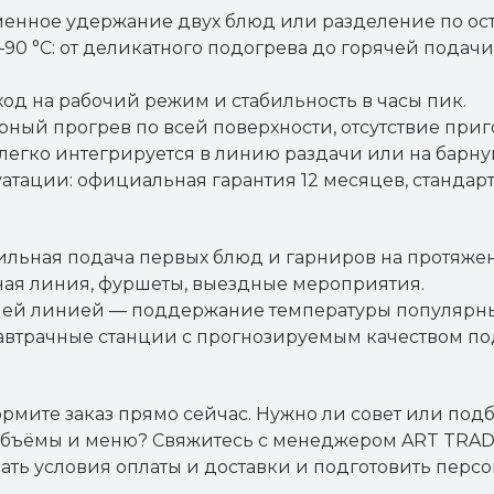
енное удержание двух блюд или разделение по ост
90 °C: от деликатного подогрева до горячей подач
од на рабочий режим и стабильность в часы пик.
ый прогрев по всей поверхности, отсутствие приго
легко интегрируется в линию раздачи или на барну
тации: официальная гарантия 12 месяцев, стандартн
бильная подача первых блюд и гарниров на протяже
ная линия, фуршеты, выездные мероприятия.
ячей линией — поддержание температуры популярн
автрачные станции с прогнозируемым качеством по
рмите заказ прямо сейчас. Нужно ли совет или подб
бъёмы и меню? Свяжитесь с менеджером ART TRA
ать условия оплаты и доставки и подготовить перс