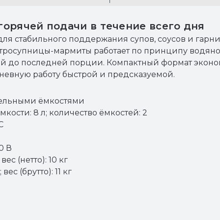
орячей подачи в течение всего дня
ля стабильного поддержания супов, соусов и гарн
ктросупницы-мармиты работает по принципу водян
ой до последней порции. Компактный формат эконом
невную работу быстрой и предсказуемой.
дельными ёмкостями
мкости: 8 л; количество ёмкостей: 2
C
0 В
ес (нетто): 10 кг
вес (брутто): 11 кг