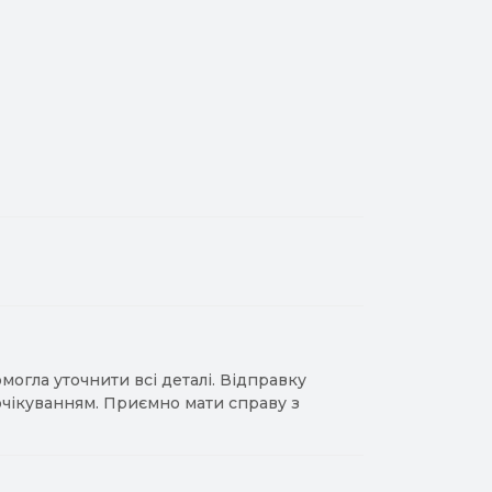
гла уточнити всі деталі. Відправку
 очікуванням. Приємно мати справу з