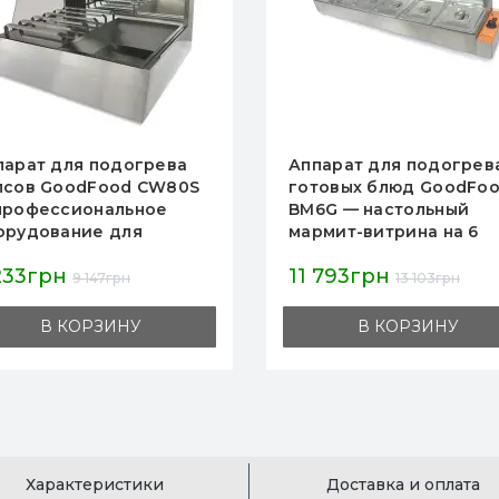
парат для подогрева
Аппарат для подогрев
товых блюд GoodFood
соусов GoodFood SW1 
6G — настольный
профессиональный
рмит-витрина на 6
электрический
троемкостей GN 1/2,
подогреватель для
 793грн
3 115грн
ровой нагрев,
ресторанов, кафе и
13 103грн
3 461грн
ржавеющая сталь,
фастфуда, корпус из
еклянная витрина
нержавеющей стали
В КОРЗИНУ
В КОРЗИНУ
Характеристики
Доставка и оплата