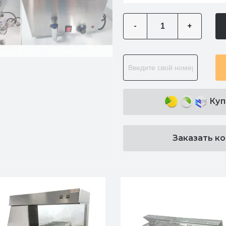
-
+
Куп
Заказать к