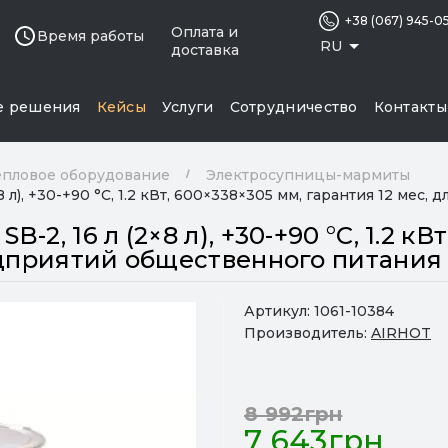
+38 (067) 945-0
Оплата и
Время работы
RU
доставка
е решения
Кейсы
Услуги
Сотрудничество
Контакты
епловое оборудование
Электросупницы-мармиты
 л), +30-+90 °C, 1.2 кВт, 600×338×305 мм, гарантия 12 мес
2, 16 л (2×8 л), +30-+90 °C, 1.2 кВ
едприятий общественного питания
Артикул:
1061-10384
Производитель:
AIRHOT
8 992грн
7 643грн