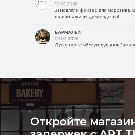
12.05.2026
Замовляли фризер для морозива. Вд
відвантажили, дуже вдячна!
БАРМАЛЕЙ
27.04.2026
Дуже гарне обслуговування.Замов
Откройте магазин
задержек с ART 