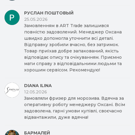
РУСЛАН ПОШТОВЫЙ
25.05.2026
Замовленням в ART Trade залишився
повністю задоволений. Менеджер Оксана
швидко допомогла уточнити всі деталі.
Відправку зробили вчасно, без затримок.
Товар приїхав добре запакований, якість
відповідає опису та очікуванням. Приємно
мати справу з відповідальними людьми та
хорошим сервісом. Рекомендую!
DIANA ILINA
12.05.2026
Замовляли фризер для морозива. Вдячна за
оперативну роботу менеджеру Оксані. Всім
задоволена, гарні умови купівлі, своєчасно
відвантажили, дуже вдячна!
БАРМАЛЕЙ