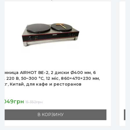
Блинница Hurakan HKN-CSE400P одинарная
Ø400 мм, чугунная антипригарная плита,
корпус нержавеющая сталь, 3,5 кВт 220 В,
490×450×230 мм, для кафе
7 234грн
8 511грн
В КОРЗИНУ