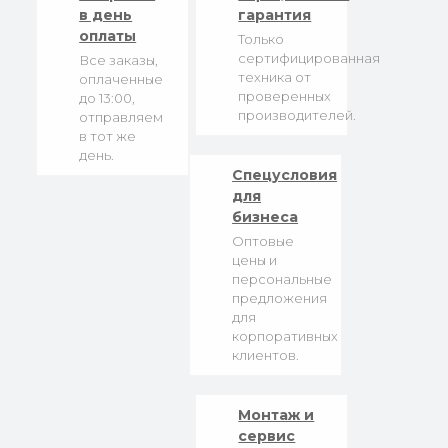
в день
гарантия
оплаты
Только
сертифицированная
Все заказы,
техника от
оплаченные
проверенных
до 13:00,
производителей.
отправляем
в тот же
день.
Спецусловия
для
бизнеса
Оптовые
цены и
персональные
предложения
для
корпоративных
клиентов.
Монтаж и
сервис