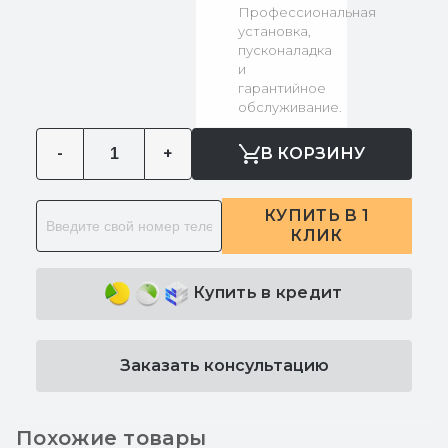
Профессиональная
установка,
пусконаладка
и
гарантийное
обслуживание.
-
+
В КОРЗИНУ
КУПИТЬ В 1
КЛИК
Купить в кредит
Заказать консультацию
Похожие товары