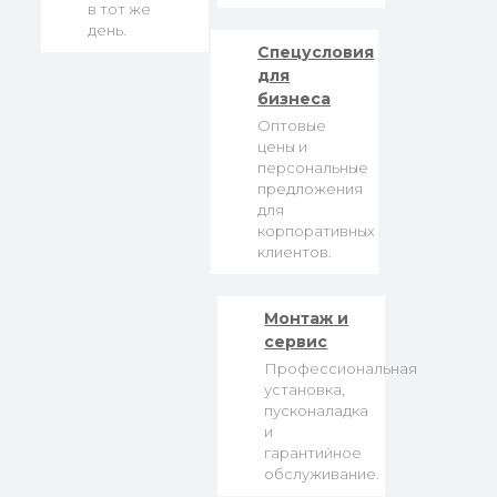
в тот же
день.
Спецусловия
для
бизнеса
Оптовые
цены и
персональные
предложения
для
корпоративных
клиентов.
Монтаж и
сервис
Профессиональная
установка,
пусконаладка
и
гарантийное
обслуживание.