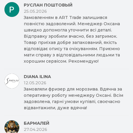
РУСЛАН ПОШТОВЫЙ
25.05.2026
Замовленням в ART Trade залишився
повністю задоволений. Менеджер Оксана
швидко допомогла уточнити всі деталі.
Відправку зробили вчасно, без затримок.
Товар приїхав добре запакований, якість
відповідає опису та очікуванням. Приємно
мати справу з відповідальними людьми та
хорошим сервісом. Рекомендую!
DIANA ILINA
12.05.2026
Замовляли фризер для морозива. Вдячна за
оперативну роботу менеджеру Оксані. Всім
задоволена, гарні умови купівлі, своєчасно
відвантажили, дуже вдячна!
БАРМАЛЕЙ
27.04.2026