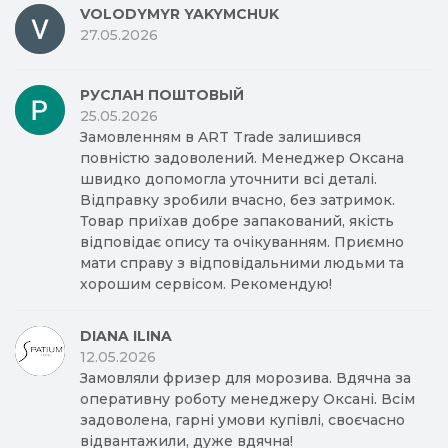
VOLODYMYR YAKYMCHUK
27.05.2026
РУСЛАН ПОШТОВЫЙ
25.05.2026
Замовленням в ART Trade залишився
повністю задоволений. Менеджер Оксана
швидко допомогла уточнити всі деталі.
Відправку зробили вчасно, без затримок.
Товар приїхав добре запакований, якість
відповідає опису та очікуванням. Приємно
мати справу з відповідальними людьми та
хорошим сервісом. Рекомендую!
DIANA ILINA
12.05.2026
Замовляли фризер для морозива. Вдячна за
оперативну роботу менеджеру Оксані. Всім
задоволена, гарні умови купівлі, своєчасно
відвантажили, дуже вдячна!