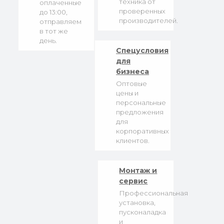
техника от
оплаченные
проверенных
до 13:00,
производителей.
отправляем
в тот же
день.
Спецусловия
для
бизнеса
Оптовые
цены и
персональные
предложения
для
корпоративных
клиентов.
Монтаж и
сервис
Профессиональная
установка,
пусконаладка
и