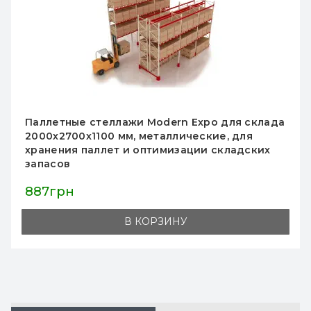
Паллетный стеллаж Modern Expo
3041х1825х1100 мм, приставная секция,
нагрузка до 1600 кг, 2 паллеты на уровень,
порошковая покраска, Украина
5 711грн
В КОРЗИНУ