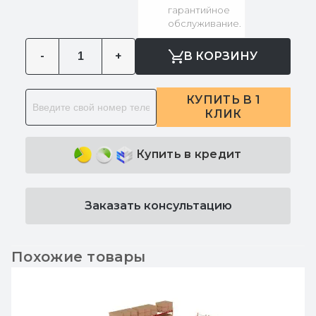
гарантийное
обслуживание.
-
+
В КОРЗИНУ
КУПИТЬ В 1
КЛИК
Купить в кредит
Заказать консультацию
Похожие товары