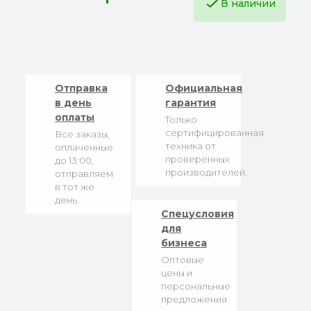
В наличии
Отправка
Официальная
в день
гарантия
оплаты
Только
сертифицированная
Все заказы,
техника от
оплаченные
проверенных
до 13:00,
производителей.
отправляем
в тот же
день.
Спецусловия
для
бизнеса
Оптовые
цены и
персональные
предложения