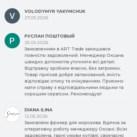
VOLODYMYR YAKYMCHUK
27.05.2026
РУСЛАН ПОШТОВЫЙ
25.05.2026
Замовленням в ART Trade залишився
повністю задоволений. Менеджер Оксана
швидко допомогла уточнити всі деталі.
Відправку зробили вчасно, без затримок.
Товар приїхав добре запакований, якість
відповідає опису та очікуванням. Приємно
мати справу з відповідальними людьми та
хорошим сервісом. Рекомендую!
DIANA ILINA
12.05.2026
Замовляли фризер для морозива. Вдячна за
оперативну роботу менеджеру Оксані. Всім
задоволена, гарні умови купівлі, своєчасно