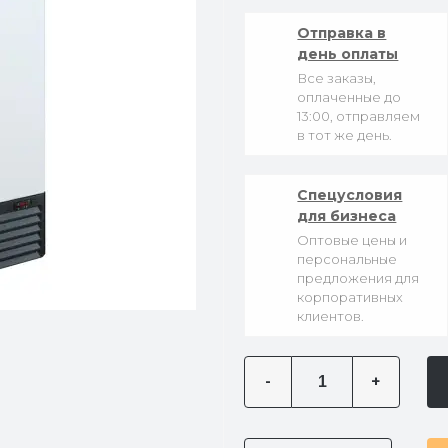
Отправка в
день оплаты
Все заказы,
оплаченные до
13:00, отправляем
в тот же день.
Спецусловия
для бизнеса
Оптовые цены и
персональные
предложения для
корпоративных
клиентов.
-
+