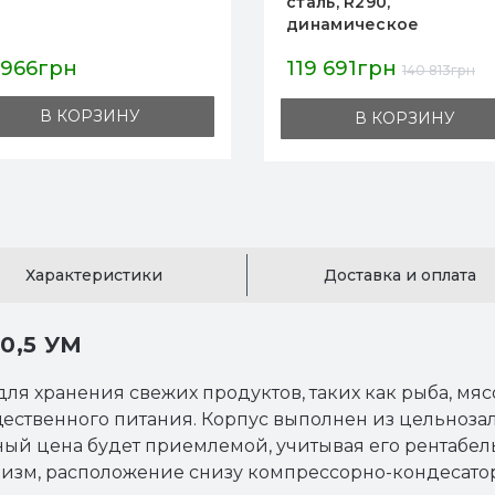
сталь, R290,
нержавеющая 
динамическое
693×826×2008
охлаждение, -2…+8°C,
-18…-22°C, R29
119 691грн
89 659грн
1388×826×2008 мм, кл.4,
динамическо
140 813грн
1
для профессиональной
охлаждение, 
кухни
изоляция, для
В КОРЗИНУ
В КОР
ресторанов и
Характеристики
Доставка и оплата
0,5 УМ
 хранения свежих продуктов, таких как рыба, мяс
ественного питания. Корпус выполнен из цельноза
ный цена будет приемлемой, учитывая его рентабель
изм, расположение снизу компрессорно-кондесатор