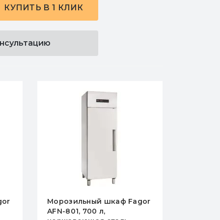
КУПИТЬ В 1 КЛИК
онсультацию
шкаф Fagor
Морозильный шкаф
,
HURAKAN HKN-GX650BTK,