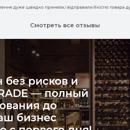
лення дуже швидко приняли,і відправили.Якістю товара д
Смотреть все отзывы
 без рисков и
TRADE — полный
рования до
аш бизнес
о с первого дня!