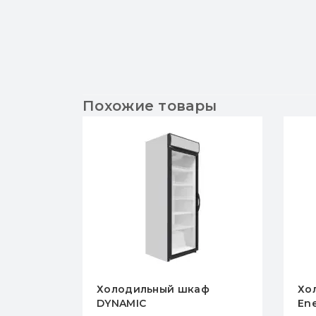
Похожие товары
ьный шкаф
Холодильный шкаф
Energy AD