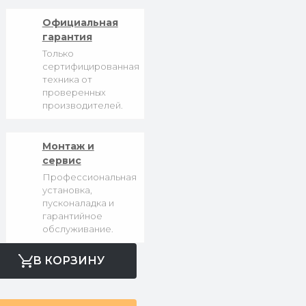
Официальная
гарантия
Только
сертифицированная
техника от
проверенных
производителей.
Монтаж и
сервис
Профессиональная
установка,
пусконаладка и
гарантийное
обслуживание.
В КОРЗИНУ