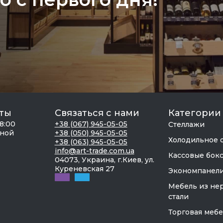
ты
Связаться с нами
Категории
18:00
+38 (067) 945-05-05
Стеллажи
дной
+38 (050) 945-05-05
Холодильное 
+38 (063) 945-05-05
info@art-trade.com.ua
Кассовые бок
04073, Украина, г.Киев, ул.
Куреневская 27
Экономпанел
Мебель из н
стали
Торговая меб