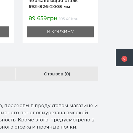
сталь,
650 л, нерж. сталь AISI 201,
 мм,
740×830×2010 мм,
0,
-18…-22°C, R290, 3 полки,
58 750грн
е
замок, подсветка, для
05 481грн
69 117грн
50 мм
коммерции
ЗИНУ
В КОРЗИНУ
 магазинов
0
Отзывов (0)
о, пресервы в продуктовом магазине и
ливного пенополиуретана высокой
ность. Кроме этого, предусмотрено в
ного отсека и прочные полки.