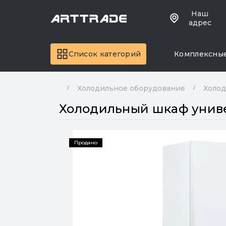
Наш
адрес
Список категорий
Комплексны
Холодильное оборудование
Холо
Холодильный шкаф униве
Продано