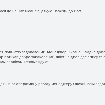
ася до наших нюансів, дякую. Завжди до Вас!
ся повністю задоволений. Менеджер Оксана швидко допомо
ар приїхав добре запакований, якість відповідає опису та
им сервісом. Рекомендую!
ячна за оперативну роботу менеджеру Оксані. Всім задово