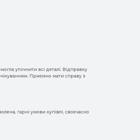
гла уточнити всі деталі. Відправку
 очікуванням. Приємно мати справу з
лена, гарні умови купівлі, своєчасно