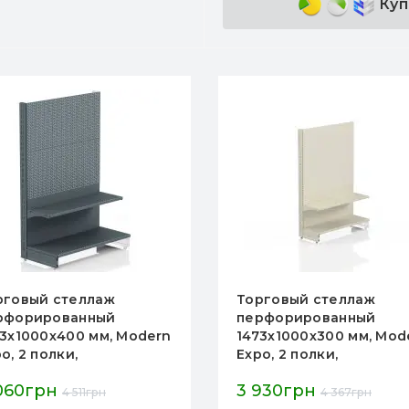
Куп
рговый стеллаж
Торговый стеллаж
рфорированный
перфорированный
73х1000х400 мм, Modern
1473х1000х300 мм, Mod
o, 2 полки,
Expo, 2 полки,
таллический, с
металлический, с
060грн
3 930грн
ючками, антрацит
крючками, кремовый
4 511грн
4 367грн