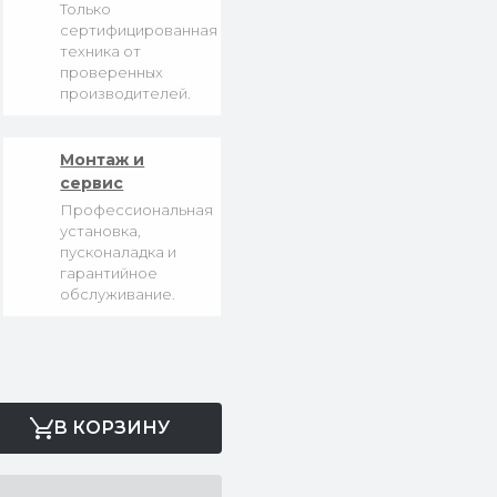
Только
сертифицированная
техника от
проверенных
производителей.
Монтаж и
сервис
Профессиональная
установка,
пусконаладка и
гарантийное
обслуживание.
В КОРЗИНУ