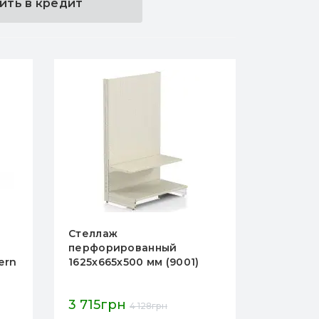
ить в кредит
Стеллаж
Торговы
перфорированный
перфор
ern
1625х665х500 мм (9001)
1473х10
Expo, 1 
металли
3 715грн
3 793г
крючки,
4 128грн