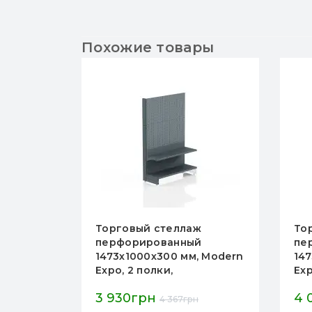
Похожие товары
ж
Торговый стеллаж
То
й
перфорированный
пе
, Modern
1473х1000х300 мм, Modern
14
Expo, 2 полки,
Exp
металлический, с
ме
3 930грн
4 
вый
крючками, антрацит
кр
4 367грн