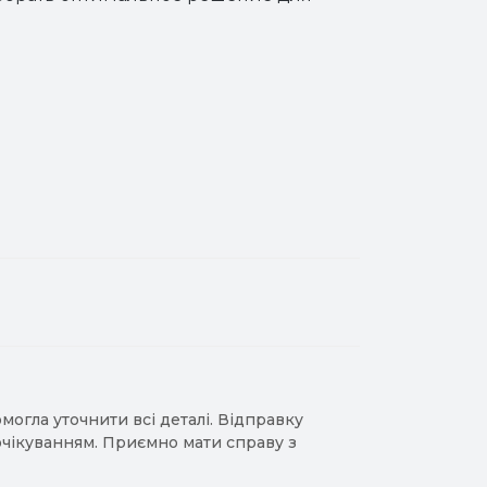
гла уточнити всі деталі. Відправку
 очікуванням. Приємно мати справу з