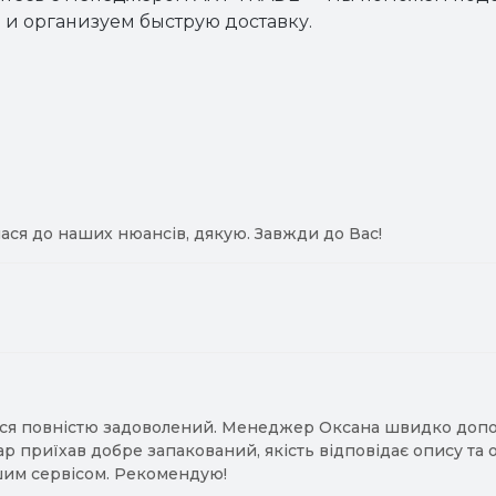
 и организуем быструю доставку.
ася до наших нюансів, дякую. Завжди до Вас!
ся повністю задоволений. Менеджер Оксана швидко допомо
ар приїхав добре запакований, якість відповідає опису та
им сервісом. Рекомендую!