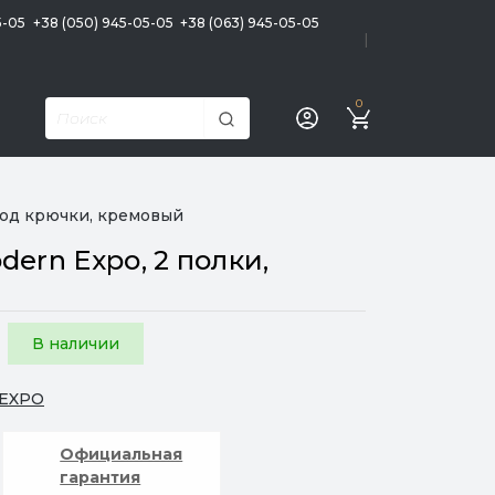
5-05
+38 (050) 945-05-05
+38 (063) 945-05-05
|
0
под крючки, кремовый
ern Expo, 2 полки,
В наличии
EXPO
Официальная
гарантия