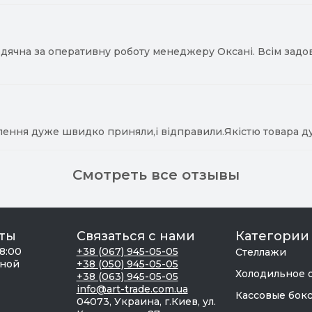
ячна за оперативну роботу менеджеру Оксані. Всім задово
лення дуже швидко приняли,і відправили.Якістю товара д
Смотреть все отзывы
ты
Связаться с нами
Категории
18:00
+38 (067) 945-05-05
Стеллажи
дной
+38 (050) 945-05-05
Холодильное 
+38 (063) 945-05-05
info@art-trade.com.ua
Кассовые бок
04073, Украина, г.Киев, ул.