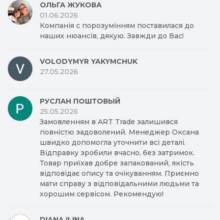
ОЛЬГА ЖУКОВА
01.06.2026
Компанія с порозумінням поставилася до
наших нюансів, дякую. Завжди до Вас!
VOLODYMYR YAKYMCHUK
27.05.2026
РУСЛАН ПОШТОВЫЙ
25.05.2026
Замовленням в ART Trade залишився
повністю задоволений. Менеджер Оксана
швидко допомогла уточнити всі деталі.
Відправку зробили вчасно, без затримок.
Товар приїхав добре запакований, якість
відповідає опису та очікуванням. Приємно
мати справу з відповідальними людьми та
хорошим сервісом. Рекомендую!
DIANA ILINA