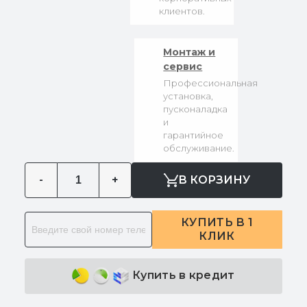
клиентов.
Монтаж и
сервис
Профессиональная
установка,
пусконаладка
и
гарантийное
обслуживание.
-
+
В КОРЗИНУ
КУПИТЬ В 1
КЛИК
Купить в кредит