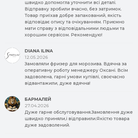
швидко допомогла уточнити всі деталі.
Відправку зробили вчасно, без затримок.
Товар приїхав добре запакований, якість
відповідає опису та очікуванням. Приємно
мати справу з відповідальними людьми та
хорошим сервісом. Рекомендую!
DIANA ILINA
12.05.2026
Замовляли фризер для морозива. Вдячна за
оперативну роботу менеджеру Оксані. Всім
задоволена, гарні умови купівлі, своєчасно
відвантажили, дуже вдячна!
БАРМАЛЕЙ
27.04.2026
Дуже гарне обслуговування.Замовлення дуже
швидко приняли,і відправили.Якістю товара
дуже задоволений.