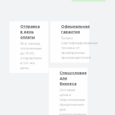
Отправка
Официальная
в день
гарантия
оплаты
Только
сертифицированная
Все заказы,
техника от
оплаченные
проверенных
до 13:00,
производителей.
отправляем
в тот же
день.
Спецусловия
для
бизнеса
Оптовые
цены и
персональные
предложения
для
корпоративных