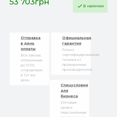
53 703грн
В наличии
Отправка
Официальная
в день
гарантия
оплаты
Только
сертифицированная
Все заказы,
техника от
оплаченные
проверенных
до 13:00,
производителей.
отправляем
в тот же
день.
Спецусловия
для
бизнеса
Оптовые
цены и
персональные