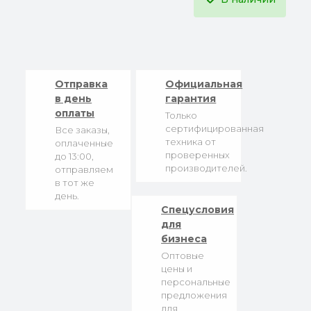
Отправка
Официальная
в день
гарантия
оплаты
Только
сертифицированная
Все заказы,
техника от
оплаченные
проверенных
до 13:00,
производителей.
отправляем
в тот же
день.
Спецусловия
для
бизнеса
Оптовые
цены и
персональные
предложения
для