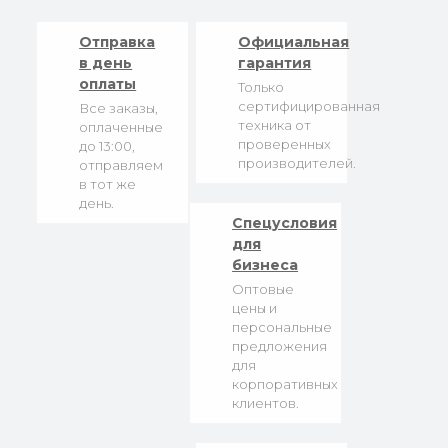
Отправка
Официальная
в день
гарантия
оплаты
Только
сертифицированная
Все заказы,
техника от
оплаченные
проверенных
до 13:00,
производителей.
отправляем
в тот же
день.
Спецусловия
для
бизнеса
Оптовые
цены и
персональные
предложения
для
корпоративных
клиентов.