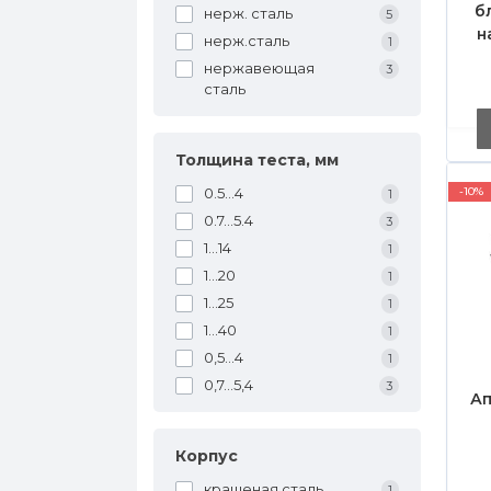
б
нерж. сталь
5
н
нерж.сталь
1
4 
нержавеющая
3
сталь
н
Толщина теста, мм
0.5...4
-10%
1
0.7...5.4
3
1...14
1
1...20
1
1...25
1
1...40
1
0,5...4
1
0,7...5,4
3
Ап
Корпус
крашеная сталь,
1