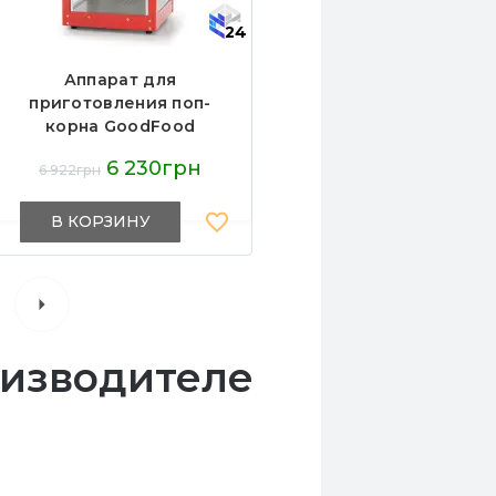
24
Аппарат для
приготовления поп-
корна GoodFood
PRINZCORN
6 230грн
6 922грн
В КОРЗИНУ
оизводителе