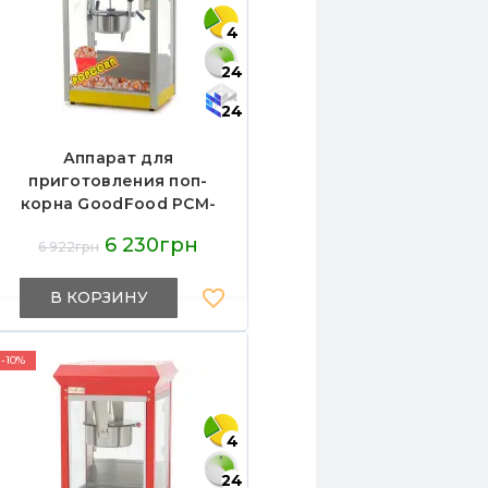
4
24
24
Аппарат для
приготовления поп-
корна GoodFood PCM-
826Y YELLOWCORN
6 230грн
6 922грн
В КОРЗИНУ
-10%
4
24