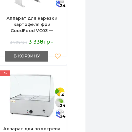
24
Аппарат для нарезки
картофеля фри
GoodFood VC03 —
ручной слайсер для
3 338грн
3 708грн
быстрой и ровной
нарезки, три размера
ножей, корпус из
В КОРЗИНУ
алюминия
-10%
4
24
24
Аппарат для подогрева