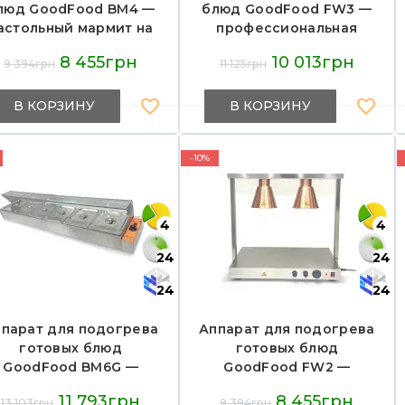
люд GoodFood BM4 —
блюд GoodFood FW3 —
астольный мармит на
профессиональная
гастроемкости GN 1/2,
тепловая витрина из
8 455грн
10 013грн
9 394грн
11 125грн
паровой нагрев,
нержавеющей стали с
ержавеющая сталь, 1,5
инфракрасными
кВт, для кафе и
лампами и
В КОРЗИНУ
В КОРЗИНУ
ресторанов
термостатом 30–80°C
-10%
4
4
24
24
24
24
парат для подогрева
Аппарат для подогрева
готовых блюд
готовых блюд
GoodFood BM6G —
GoodFood FW2 —
настольный мармит-
настольный мармит из
11 793грн
8 455грн
13 103грн
9 394грн