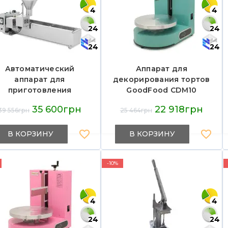
4
4
24
24
24
24
Автоматический
Аппарат для
аппарат для
декорирования тортов
приготовления
GoodFood CDM10
пончиков GoodFood
тифани —
35 600грн
22 918грн
39 556грн
25 464грн
ADF101H
профессиональное
кондитерское
оборудование для
В КОРЗИНУ
В КОРЗИНУ
аккуратного и
быстрого украшения
-10%
тортов
4
4
24
24