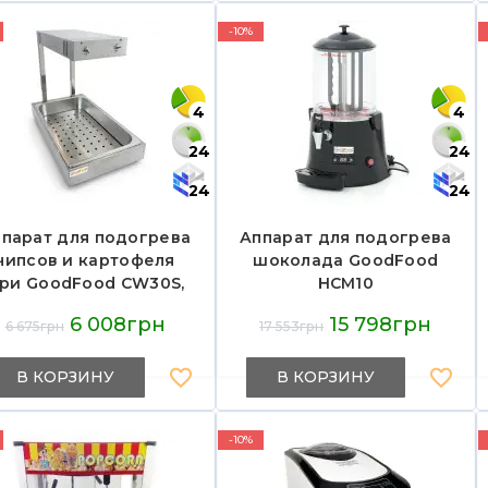
витрина 800 мм
-10%
4
4
24
24
24
24
парат для подогрева
Аппарат для подогрева
чипсов и картофеля
шоколада GoodFood
ри GoodFood CW30S,
HCM10
корпус из
6 008грн
15 798грн
6 675грн
17 553грн
нержавеющей стали,
подсветка, 0,85 кВт,
220В
В КОРЗИНУ
В КОРЗИНУ
-10%