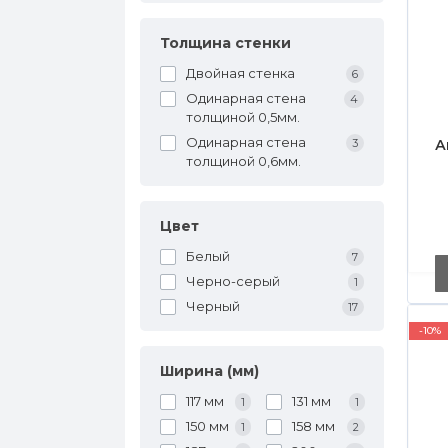
Толщина стенки
Двойная стенка
6
Одинарная стена
4
толщиной 0,5мм.
Одинарная стена
3
А
толщиной 0,6мм.
Цвет
в
Белый
7
Черно-серый
1
Черный
17
-10%
Ширина (мм)
117 мм
131 мм
1
1
150 мм
158 мм
1
2