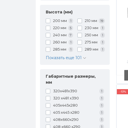
Высота (мм)
200 мм
210 мм
1
19
220 мм
230 мм
5
1
240 мм
250 мм
7
1
260 мм
275 мм
1
1
285 мм
289 мм
1
1
Показать еще 101
Габаритные размеры,
мм
320х481х390
1
-10%
320 х481 х390
1
405х445х280
1
405 х445 х280
1
408х660х290
1
408 х660 х290
1