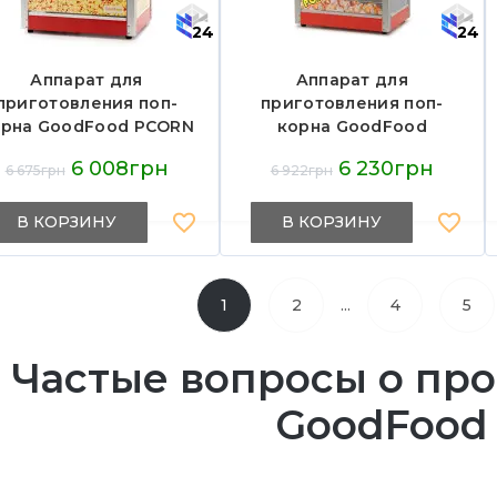
24
24
Аппарат для
Аппарат для
приготовления поп-
приготовления поп-
орна GoodFood PCORN
корна GoodFood
CINEMA
POP6/SZP6B REDCORN
6 008грн
6 230грн
6 675грн
6 922грн
В КОРЗИНУ
В КОРЗИНУ
...
1
2
4
5
Частые вопросы о пр
GoodFood