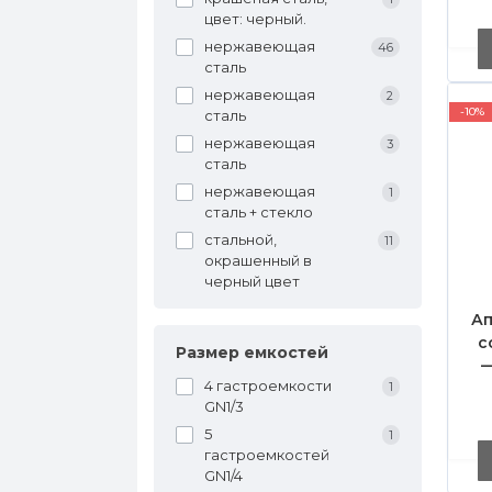
цвет: черный.
г
нержавеющая
46
сталь
нержавеющая
2
-10%
сталь
нержавеющая
3
сталь
нержавеющая
1
сталь + стекло
стальной,
11
окрашенный в
черный цвет
Ап
с
Размер емкостей
—
4 гастроемкости
1
GN1/3
н
5
т
1
гастроемкостей
GN1/4