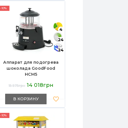
витрина 800 мм
-10%
4
24
24
Аппарат для подогрева
шоколада GoodFood
HCM5
14 018грн
15 575грн
В КОРЗИНУ
-10%