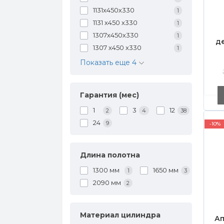
1131х450х330
1
1131 х450 х330
1
1307х450х330
1
д
1307 х450 х330
1
Показать еще 4
Гарантия (мес)
р
1
3
12
2
4
38
24
9
-10%
Длина полотна
1300 мм
1650 мм
1
3
2090 мм
2
Материал цилиндра
Ап