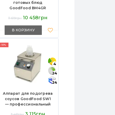
готовых блюд
GoodFood BM4GR
10 458грн
11 619грн
В КОРЗИНУ
-10%
4
24
24
Аппарат для подогрева
соусов GoodFood SW1
— профессиональный
электрический
3 115грн
3 461грн