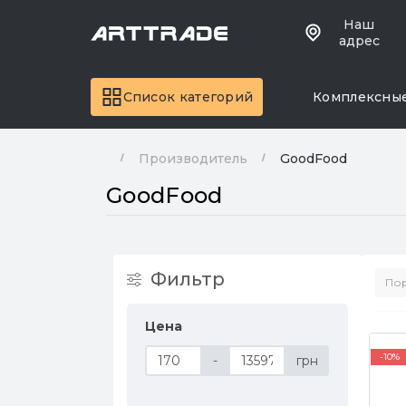
Наш
адрес
Список категорий
Комплексны
Производитель
GoodFood
GoodFood
Фильтр
Цена
-10%
-
грн