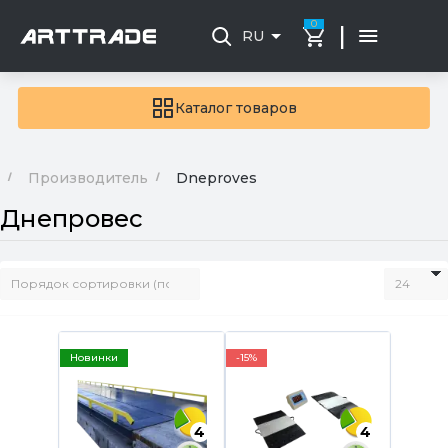
0
|
RU
Каталог товаров
Производитель
Dneproves
Днепровес
Новинки
-15%
4
4