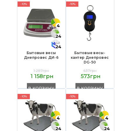
-10%
-10%
4
24
24
Бытовые весы
Бытовые весы-
Днепровес ДИ-6
кантер Днепровес
DG-50
1 287грн
637грн
1 158грн
573грн
В КОРЗИНУ
В КОРЗИНУ
-10%
-10%
4
4
24
24