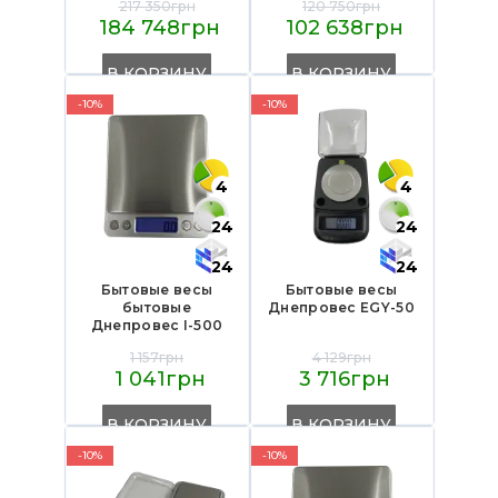
217 350грн
120 750грн
184 748грн
102 638грн
В КОРЗИНУ
В КОРЗИНУ
-10%
-10%
4
4
24
24
24
24
Бытовые весы
Бытовые весы
бытовые
Днепровес EGY-50
Днепровес I-500
1 157грн
4 129грн
1 041грн
3 716грн
В КОРЗИНУ
В КОРЗИНУ
-10%
-10%