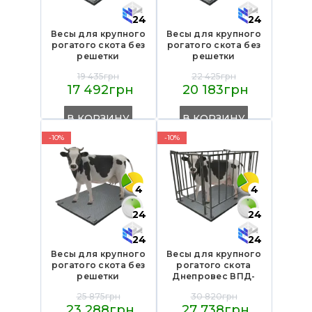
24
24
Весы для крупного
Весы для крупного
рогатого скота без
рогатого скота без
решетки
решетки
Днепровес
Днепровес
19 435грн
22 425грн
ВПД-1020-СК 3т
ВПД-1220-СК 3т
17 492грн
20 183грн
В КОРЗИНУ
В КОРЗИНУ
-10%
-10%
4
4
24
24
24
24
Весы для крупного
Весы для крупного
рогатого скота без
рогатого скота
решетки
Днепровес ВПД-
Днепровес
СК-1020 3т
25 875грн
30 820грн
ВПД-1520-СК 3т
23 288грн
27 738грн