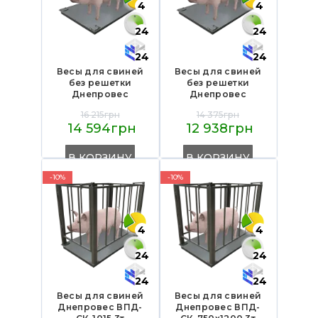
4
4
24
24
24
24
Весы для свиней
Весы для свиней
без решетки
без решетки
Днепровес
Днепровес
ВПД-1015-СК 3т
ВПД-750х1200-СК 3т
16 215грн
14 375грн
14 594грн
12 938грн
В КОРЗИНУ
В КОРЗИНУ
-10%
-10%
4
4
24
24
24
24
Весы для свиней
Весы для свиней
Днепровес ВПД-
Днепровес ВПД-