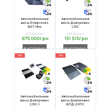
24
24
24
24
Автомобильные
Автомобильные
весы Dneproves
весы Днепровес
ВАТ-18м
L15C
675 000грн
178 250грн
675 000грн
151 513грн
В КОРЗИНУ
В КОРЗИНУ
-15%
-15%
4
4
24
24
24
24
Автомобильные
Автомобильные
весы Днепровес
весы Днепровес
L15C-1
ВПД-20ПС