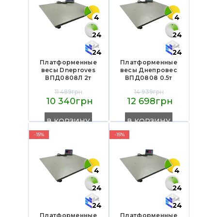
4
4
24
24
24
24
Платформенные
Платформенные
весы Dneproves
весы Днепровес
ВПД0808Л 2т
ВПД0808 0.5т
11 489грн
14 939грн
10 340грн
12 698грн
В КОРЗИНУ
В КОРЗИНУ
-15%
-15%
4
4
24
24
24
24
Платформенные
Платформенные