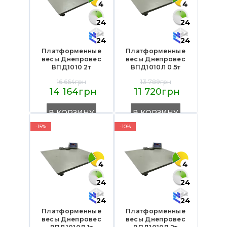
4
4
24
24
24
24
Платформенные
Платформенные
весы Днепровес
весы Днепровес
ВПД1010 2т
ВПД1010Л 0.5т
16 664грн
13 789грн
14 164грн
11 720грн
В КОРЗИНУ
В КОРЗИНУ
-15%
-10%
4
4
24
24
24
24
Платформенные
Платформенные
весы Днепровес
весы Днепровес