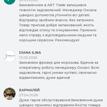
25.05.2026
Замовленням в ART Trade залишився
повністю задоволений. Менеджер Оксана
швидко допомогла уточнити всі деталі.
Відправку зробили вчасно, без затримок.
Товар приїхав добре запакований, якість
відповідає опису та очікуванням. Приємно
мати справу з відповідальними людьми та
хорошим сервісом. Рекомендую!
DIANA ILINA
12.05.2026
Замовляли фризер для морозива. Вдячна за
оперативну роботу менеджеру Оксані. Всім
задоволена, гарні умови купівлі, своєчасно
відвантажили, дуже вдячна!
БАРМАЛЕЙ
27.04.2026
Дуже гарне обслуговування.Замовлення дуже
швидко приняли,і відправили.Якістю товара