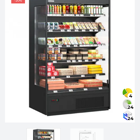
-20%
4
24
24