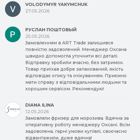
VOLODYMYR YAKYMCHUK
27.05.2026
РУСЛАН ПОШТОВЫЙ
25.05.2026
Замовленням в ART Trade залишився
повністю задоволений. Менеджер Оксана
швидко допомогла уточнити всі деталі.
Відправку зробили вчасно, без затримок.
Товар приїхав добре запакований, якість
відповідає опису та очікуванням. Приємно
мати справу з відповідальними людьми та
хорошим сервісом. Рекомендую!
DIANA ILINA
12.05.2026
Замовляли фризер для морозива. Вдячна за
оперативну роботу менеджеру Оксані. Всім
задоволена, гарні умови купівлі, своєчасно
відвантажили, дуже вдячна!