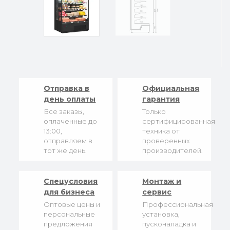
Отправка в
Официальная
день оплаты
гарантия
Все заказы,
Только
оплаченные до
сертифицированная
13:00,
техника от
отправляем в
проверенных
тот же день.
производителей.
Спецусловия
Монтаж и
для бизнеса
сервис
Оптовые цены и
Профессиональная
персональные
установка,
предложения
пусконаладка и