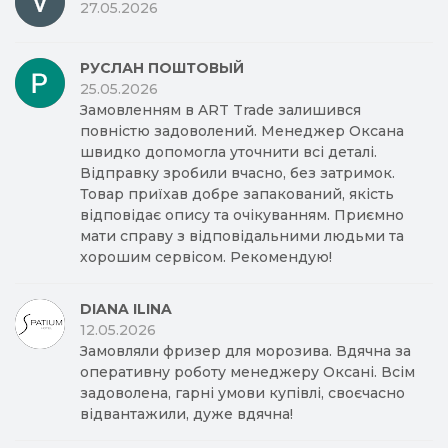
27.05.2026
РУСЛАН ПОШТОВЫЙ
25.05.2026
Замовленням в ART Trade залишився
повністю задоволений. Менеджер Оксана
швидко допомогла уточнити всі деталі.
Відправку зробили вчасно, без затримок.
Товар приїхав добре запакований, якість
відповідає опису та очікуванням. Приємно
мати справу з відповідальними людьми та
хорошим сервісом. Рекомендую!
DIANA ILINA
12.05.2026
Замовляли фризер для морозива. Вдячна за
оперативну роботу менеджеру Оксані. Всім
задоволена, гарні умови купівлі, своєчасно
відвантажили, дуже вдячна!