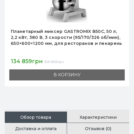
Планетарный миксер 7 л Hurakan HKN-KS7M,
350 Вт, 220 В, нерж. чаша, венчик/лопатка/
крюк, крашеный металл, 235×380×405 мм, для
пекарен
18 414грн
21 664грн
В КОРЗИНУ
Обзор товара
Характеристики
Доставка и оплата
Отзывов (0)