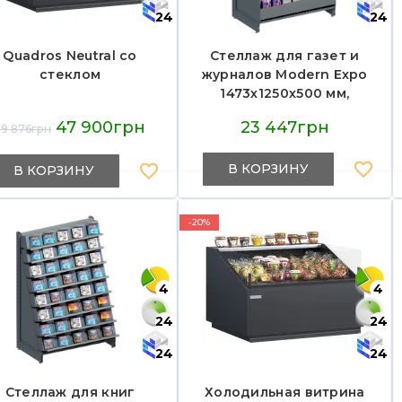
24
24
Quadros Neutral со
Стеллаж для газет и
стеклом
журналов Modern Expo
1473х1250х500 мм,
металл, нагрузка до
47 900грн
23 447грн
59 876грн
750 кг, для прессы и
печатной продукции,
В КОРЗИНУ
Украина
В КОРЗИНУ
-20%
4
4
24
24
24
24
Стеллаж для книг
Холодильная витрина