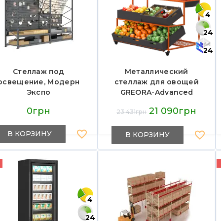
4
24
24
Стеллаж под
Металлический
освещение, Модерн
стеллаж для овощей
Экспо
GREORA-Advanced
Modern Expo
0грн
21 090грн
23 431грн
1250х820х950 мм,
нагрузка 300 кг,
В КОРЗИНУ
Украина — для
В КОРЗИНУ
магазинов и
супермаркетов
4
24