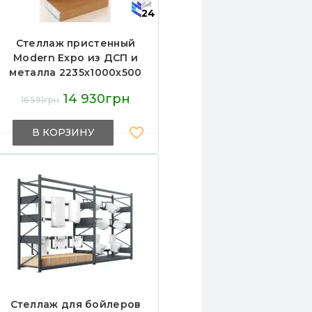
24
Стеллаж пристенный
Modern Expo из ДСП и
металла 2235х1000х500
мм, кремовый RAL 9001,
14 930грн
16 591грн
5 полок, для магазинов
и складов, Украина
В КОРЗИНУ
Стеллаж для бойлеров