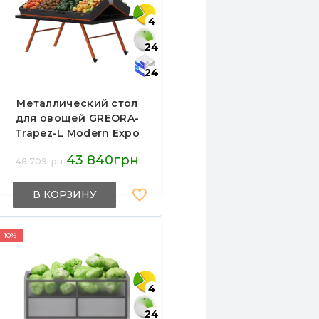
4
24
24
Металлический стол
для овощей GREORA-
Trapez-L Modern Expo
1750х1350х700 мм,
43 840грн
48 709грн
нагрузка 300 кг, для
кухни и пищевой
промышленности,
В КОРЗИНУ
Украина
-10%
4
24