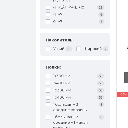
(+1/+10°C)
-1...+5/-1...+7/+1...+10
22
-1...+7
4
0…+7
5
Накопитель
Узкий
Широкий
10
7
Полки:
1х300 мм
56
1х400 мм
55
1 х300 мм
56
-20%
1 х400 мм
55
1 большая + 3
8
средние корзины
1 большая + 2
8
средние + 1 малая
корзины