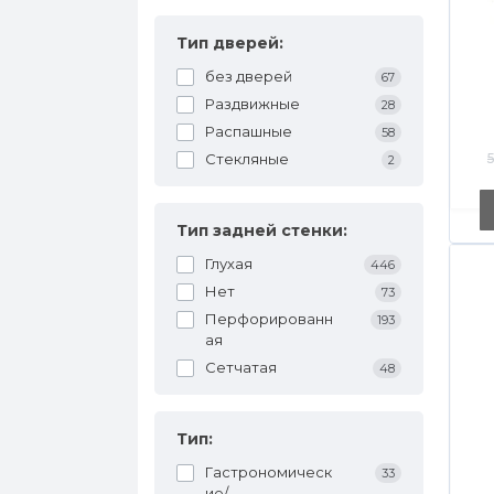
Тип дверей:
без дверей
67
Раздвижные
28
Распашные
58
Стекляные
2
Тип задней стенки:
Глухая
446
Нет
73
Перфорированн
193
ая
Сетчатая
48
Тип:
Гастрономическ
33
ие/