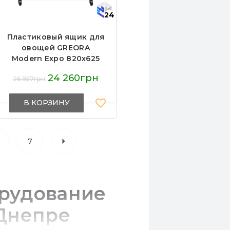
24
Пластиковый ящик для
овощей GREORA
Modern Expo 820х625
мм, нагрузка до 300 кг,
24 260грн
26 957грн
контейнер для
хранения и
транспортировки,
В КОРЗИНУ
Украина
7
орудование
Днепре