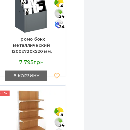
4
24
24
Промо бокс
металлический
1200х720х520 мм,
многоуровневая полка,
7 795грн
нагрузка 150 кг, промо-
стойка для магазина,
В КОРЗИНУ
Украина
-10%
4
24