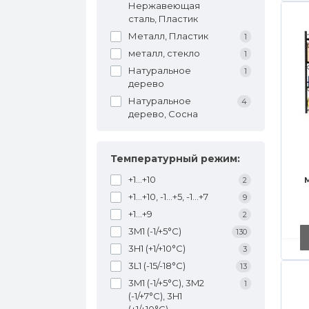
Нержавеющая
сталь, Пластик
Металл, Пластик
1
металл, стекло
1
Натуральное
1
дерево
Натуральное
4
дерево, Сосна
Температурный режим:
+1...+10
2
+1...+10, -1...+5, -1...+7
9
+1...+9
2
3M1 (-1/+5°C)
130
3H1 (+1/+10°C)
3
3L1 (-15/-18°C)
13
3M1 (-1/+5°C), 3M2
1
(-1/+7°C), 3H1