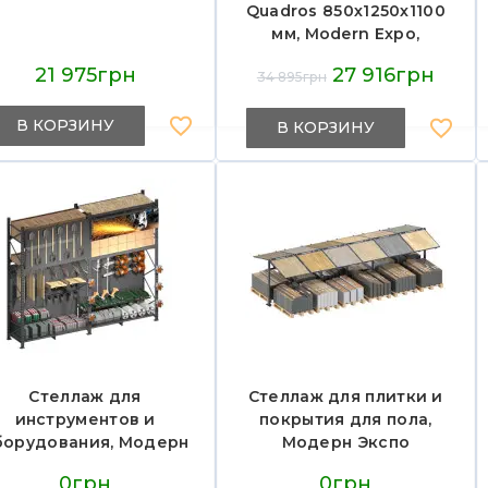
Quadros 850х1250х1100
мм, Modern Expo,
гастрономическая,
21 975грн
27 916грн
34 895грн
среднетемпературная,
выносной агрегат
В КОРЗИНУ
В КОРЗИНУ
Стеллаж для
Стеллаж для плитки и
инструментов и
покрытия для пола,
борудования, Модерн
Модерн Экспо
Экспо
0грн
0грн