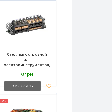
Стеллаж островной
для
электроинструментов,
Модерн Экспо
0грн
В КОРЗИНУ
-10%