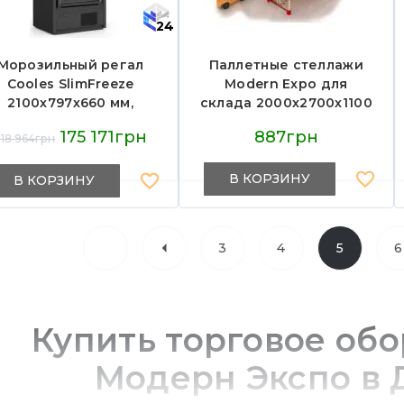
24
Морозильный регал
Паллетные стеллажи
Cooles SlimFreeze
Modern Expo для
2100х797х660 мм,
склада 2000х2700х1100
Modern Expo,
мм, металлические, для
175 171грн
887грн
18 964грн
морозильная горка,
хранения паллет и
встроенный агрегат,
оптимизации
распашные двери
складских запасов
В КОРЗИНУ
В КОРЗИНУ
3
4
5
6
Купить торговое об
Модерн Экспо в 