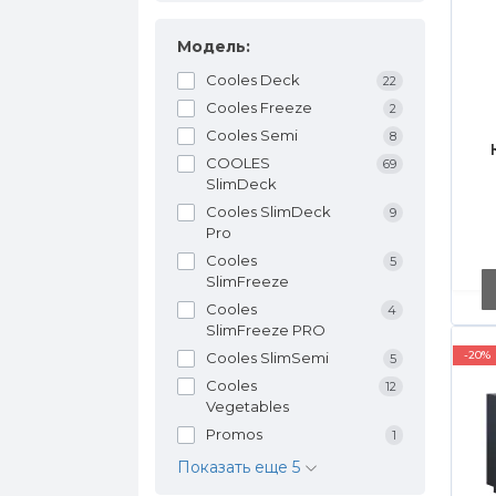
Модель:
Cooles Deck
22
Cooles Freeze
2
Cooles Semi
8
COOLES
69
SlimDeck
Cooles SlimDeck
9
н
Pro
Cooles
5
SlimFreeze
к
Cooles
4
м
SlimFreeze PRO
-20%
Cooles SlimSemi
5
Cooles
12
Vegetables
Promos
1
Показать еще 5