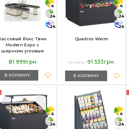
4
4
24
24
24
24
Кассовый бокс Твин
Quadros Warm
Modern Expo с
широким угловым
акопителем 1000 мм,
81 999грн
91 533грн
114 416грн
транспортером и
защитой сканера,
ремовый, 2700х2400
В КОРЗИНУ
В КОРЗИНУ
м, для супермаркета
4
4
24
24