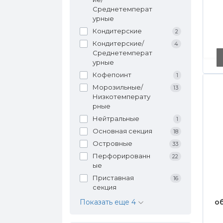
Среднетемперат
урные
Кондитерские
2
Кондитерские/
4
Среднетемперат
урные
Кофепоинт
1
Морозильные/
13
Низкотемперату
рные
Нейтральные
1
Основная секция
18
Островные
33
Перфорированн
22
ые
Приставная
16
секция
Показать еще 4
о