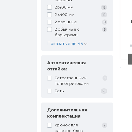
2х400 мм
12
2 х400 мм
12
2 овощные
8
2 обычные с
8
барьерами
Показать еще 46
2
Автоматическая
оттайка:
Естественными
1
теплопритоками
Есть
21
Дополнительная
комплектация
крючок для
2
пакетов, блок