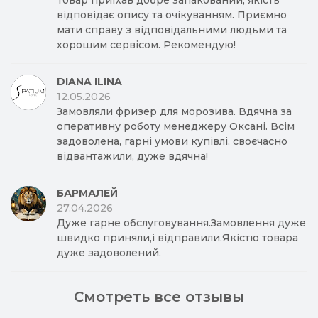
Товар приїхав добре запакований, якість
відповідає опису та очікуванням. Приємно
мати справу з відповідальними людьми та
хорошим сервісом. Рекомендую!
DIANA ILINA
12.05.2026
Замовляли фризер для морозива. Вдячна за
оперативну роботу менеджеру Оксані. Всім
задоволена, гарні умови купівлі, своєчасно
відвантажили, дуже вдячна!
БАРМАЛЕЙ
27.04.2026
Дуже гарне обслуговування.Замовлення дуже
швидко приняли,і відправили.Якістю товара
дуже задоволений.
Смотреть все отзывы