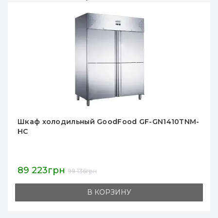
Шкаф холодильный GoodFood GF-GN1200TNG-
HC
86 553грн
96 169грн
В КОРЗИНУ