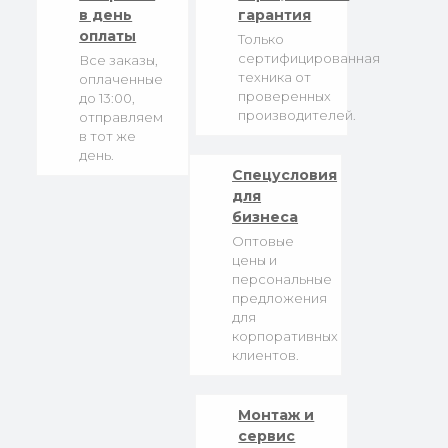
в день
гарантия
оплаты
Только
сертифицированная
Все заказы,
техника от
оплаченные
проверенных
до 13:00,
производителей.
отправляем
в тот же
день.
Спецусловия
для
бизнеса
Оптовые
цены и
персональные
предложения
для
корпоративных
клиентов.
Монтаж и
сервис