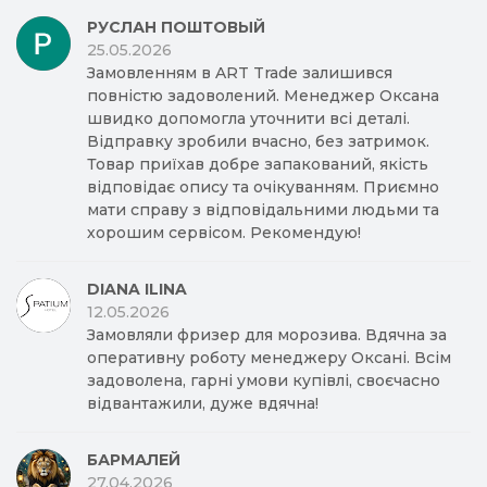
РУСЛАН ПОШТОВЫЙ
25.05.2026
Замовленням в ART Trade залишився
повністю задоволений. Менеджер Оксана
швидко допомогла уточнити всі деталі.
Відправку зробили вчасно, без затримок.
Товар приїхав добре запакований, якість
відповідає опису та очікуванням. Приємно
мати справу з відповідальними людьми та
хорошим сервісом. Рекомендую!
DIANA ILINA
12.05.2026
Замовляли фризер для морозива. Вдячна за
оперативну роботу менеджеру Оксані. Всім
задоволена, гарні умови купівлі, своєчасно
відвантажили, дуже вдячна!
БАРМАЛЕЙ
27.04.2026