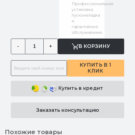
Профессиональная
установка,
пусконаладка
и
гарантийное
обслуживание.
-
+
В КОРЗИНУ
КУПИТЬ В 1
КЛИК
Купить в кредит
Заказать консультацию
Похожие товары