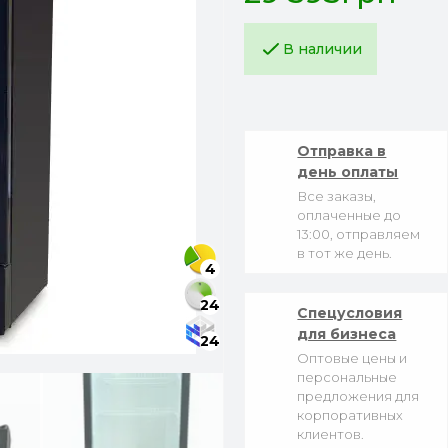
В наличии
Отправка в
день оплаты
Все заказы,
оплаченные до
13:00, отправляем
в тот же день.
4
24
Спецусловия
для бизнеса
24
Оптовые цены и
персональные
предложения для
корпоративных
клиентов.