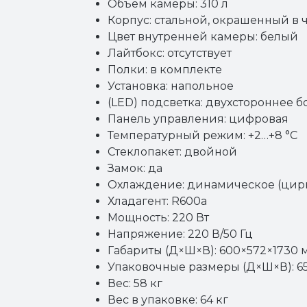
Объем камеры: 310 л
Корпус: стальной, окрашенный в 
Цвет внутренней камеры: белый
Лайтбокс: отсутствует
Полки: в комплекте
Установка: напольное
(LED) подсветка: двухстороннее б
Панель управления: цифровая
Температурный режим: +2…+8 °C
Стеклопакет: двойной
Замок: да
Охлаждение: динамическое (цирк
Хладагент: R600a
Мощность: 220 Вт
Напряжение: 220 В/50 Гц
Габариты (Д×Ш×В): 600×572×1730 
Упаковочные размеры (Д×Ш×В): 6
Вес: 58 кг
Вес в упаковке: 64 кг