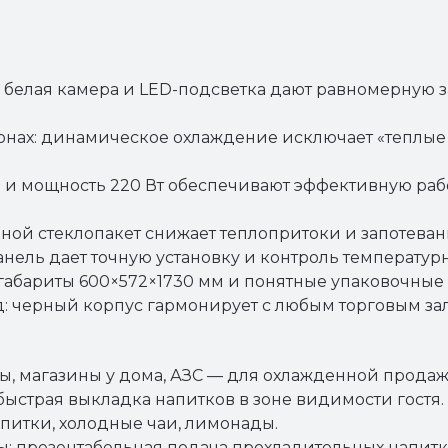
 белая камера и LED-подсветка дают равномерную 
зонах: динамическое охлаждение исключает «теплые 
a и мощность 220 Вт обеспечивают эффективную ра
йной стеклопакет снижает теплопритоки и запотеван
нель дает точную установку и контроль температур
габариты 600×572×1730 мм и понятные упаковочные 
черный корпус гармонирует с любым торговым зал
ы, магазины у дома, АЗС — для охлажденной продаж
быстрая выкладка напитков в зоне видимости гостя.
питки, холодные чаи, лимонады.
: презентабельная подача прохладительных напитк