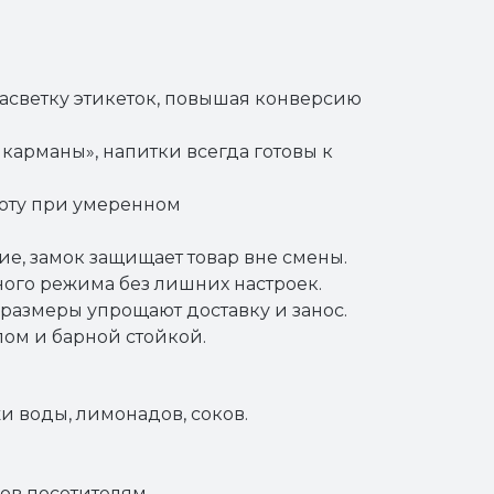
засветку этикеток, повышая конверсию
карманы», напитки всегда готовы к
боту при умеренном
ие, замок защищает товар вне смены.
ного режима без лишних настроек.
размеры упрощают доставку и занос.
ом и барной стойкой.
и воды, лимонадов, соков.
ов посетителям.