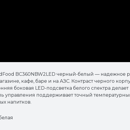
odFood BC360NBW2LED черный-белый — надежное р
газине, кафе, баре и на АЗС. Контраст черного кор
нняя боковая LED-подсветка белого спектра делает
ль управления поддерживает точный температурный 
ых напитков.
белая