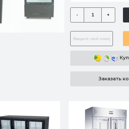
-
+
Куп
Заказать к