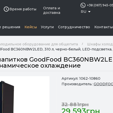
+38 (067) 945-0
Оплата и
Время работы
RU
доставка
е решения
Кейсы
Услуги
Сотрудничество
Контакты
олодильное оборудование для общепита
Шкафы холод
Food BC360NBW2LED, 310 л, черно-белый, LED-подсветка,
апитков GoodFood BC360NBW2LED, 
динамическое охлаждение
Артикул:
1062-10860
Производитель:
GOODFO
32 881грн
29 593грн