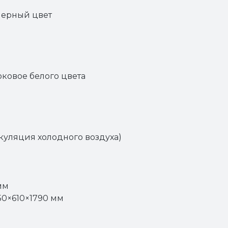
черный цвет
оковое белого цвета
уляция холодного воздуха)
мм
50×610×1790 мм