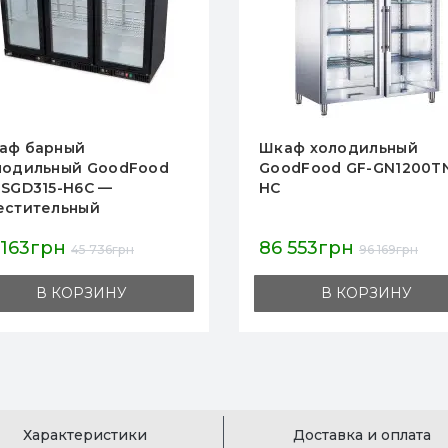
аф холодильный
Шкаф холодильный
odFood GF-GN1200TNG-
GoodFood GF-GN1410T
HC
 553грн
89 223грн
96 169грн
99 136грн
В КОРЗИНУ
В КОРЗИНУ
Характеристики
Доставка и оплата