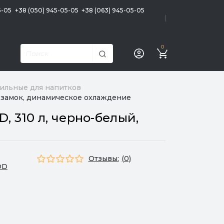
5-05
+38 (050) 945-05-05
+38 (063) 945-05-05
|
0
ильные для напитков
 замок, динамическое охлаждение
310 л, черно-белый,
Отзывы:
(0)
OD