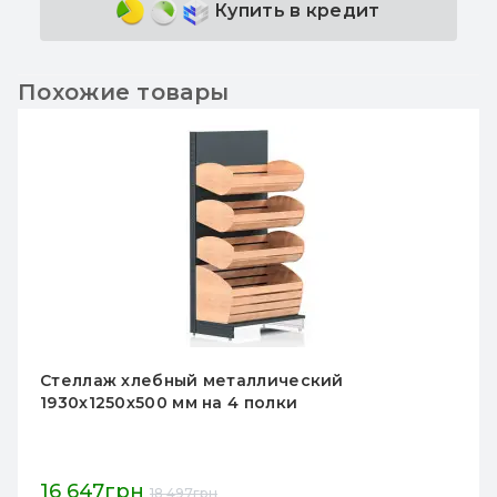
Купить в кредит
Похожие товары
теллаж хлебный металлический
С
930х1250х500 мм на 4 полки
м
9
м
6 647грн
1
18 497грн