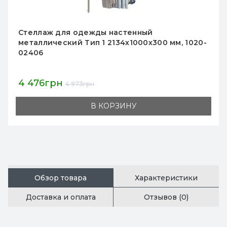
 настенный
Игровой стол для ге
 2134х1000х300 мм, 1020-
Modern Expo, металл
антрацит
16 075грн
17 861грн
КОРЗИНУ
В К
Обзор товара
Характеристики
Доставка и оплата
Отзывов (0)