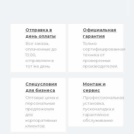
Отправка в
Официальная
день оплаты
гарантия
Все заказы,
Только
оплаченные до
сертифицированная
13:00,
техника от
отправляем в
проверенных
тот же день.
производителей.
Спецусловия
Монтаж и
для бизнеса
сервис
Оптовые цены и
Профессиональная
персональные
установка,
предложения
пусконаладка и
для
гарантийное
корпоративных
обслуживание.
клиентов.