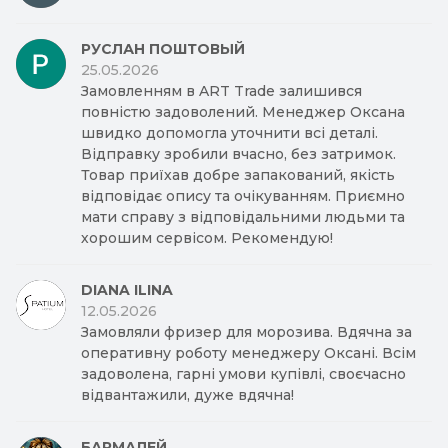
РУСЛАН ПОШТОВЫЙ
25.05.2026
Замовленням в ART Trade залишився
повністю задоволений. Менеджер Оксана
швидко допомогла уточнити всі деталі.
Відправку зробили вчасно, без затримок.
Товар приїхав добре запакований, якість
відповідає опису та очікуванням. Приємно
мати справу з відповідальними людьми та
хорошим сервісом. Рекомендую!
DIANA ILINA
12.05.2026
Замовляли фризер для морозива. Вдячна за
оперативну роботу менеджеру Оксані. Всім
задоволена, гарні умови купівлі, своєчасно
відвантажили, дуже вдячна!
БАРМАЛЕЙ