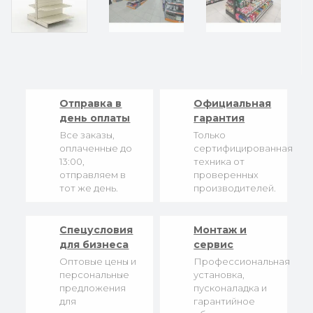
Отправка в
Официальная
день оплаты
гарантия
Все заказы,
Только
оплаченные до
сертифицированная
13:00,
техника от
отправляем в
проверенных
тот же день.
производителей.
Спецусловия
Монтаж и
для бизнеса
сервис
Оптовые цены и
Профессиональная
персональные
установка,
предложения
пусконаладка и
для
гарантийное