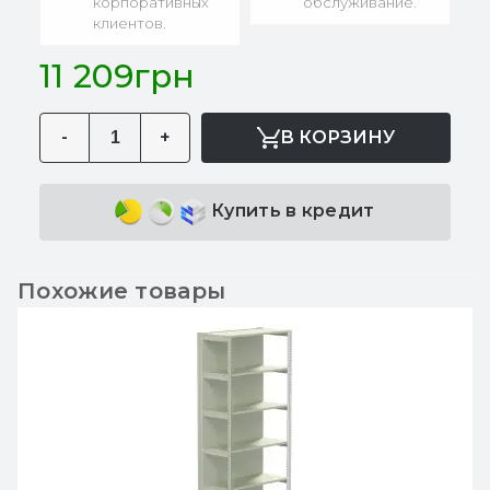
корпоративных
обслуживание.
клиентов.
11 209грн
-
+
В КОРЗИНУ
Купить в кредит
Похожие товары