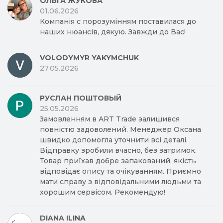
ОЛЬГА ЖУКОВА
01.06.2026
Компанія с порозумінням поставилася до
наших нюансів, дякую. Завжди до Вас!
VOLODYMYR YAKYMCHUK
27.05.2026
РУСЛАН ПОШТОВЫЙ
25.05.2026
Замовленням в ART Trade залишився
повністю задоволений. Менеджер Оксана
швидко допомогла уточнити всі деталі.
Відправку зробили вчасно, без затримок.
Товар приїхав добре запакований, якість
відповідає опису та очікуванням. Приємно
мати справу з відповідальними людьми та
хорошим сервісом. Рекомендую!
DIANA ILINA