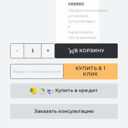
сервис
Профессиональная
установка,
пусконаладка
и
гарантийное
обслуживание.
-
+
В КОРЗИНУ
КУПИТЬ В 1
КЛИК
Купить в кредит
Заказать консультацию