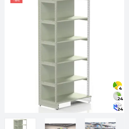
-18%
4
24
24