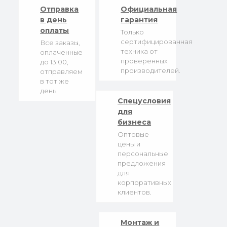
Отправка
Официальная
в день
гарантия
оплаты
Только
сертифицированная
Все заказы,
техника от
оплаченные
проверенных
до 13:00,
производителей.
отправляем
в тот же
день.
Спецусловия
для
бизнеса
Оптовые
цены и
персональные
предложения
для
корпоративных
клиентов.
Монтаж и