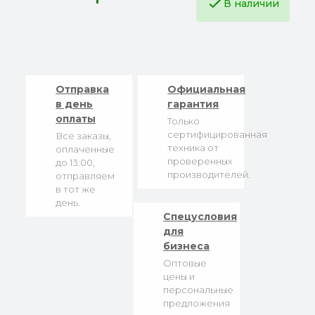
В наличии
Отправка
Официальная
в день
гарантия
оплаты
Только
сертифицированная
Все заказы,
техника от
оплаченные
проверенных
до 13:00,
производителей.
отправляем
в тот же
день.
Спецусловия
для
бизнеса
Оптовые
цены и
персональные
предложения