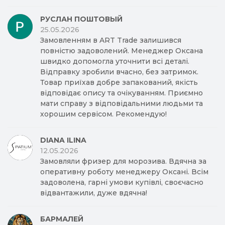
РУСЛАН ПОШТОВЫЙ
25.05.2026
Замовленням в ART Trade залишився
повністю задоволений. Менеджер Оксана
швидко допомогла уточнити всі деталі.
Відправку зробили вчасно, без затримок.
Товар приїхав добре запакований, якість
відповідає опису та очікуванням. Приємно
мати справу з відповідальними людьми та
хорошим сервісом. Рекомендую!
DIANA ILINA
12.05.2026
Замовляли фризер для морозива. Вдячна за
оперативну роботу менеджеру Оксані. Всім
задоволена, гарні умови купівлі, своєчасно
відвантажили, дуже вдячна!
БАРМАЛЕЙ