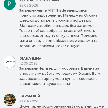
РУСЛАН ПОШТОВЫЙ
25.05.2026
Замовленням в ART Trade залишився
повністю задоволений. Менеджер Оксана
швидко допомогла уточнити всі деталі.
Відправку зробили вчасно, без затримок.
Товар приїхав добре запакований, якість
відповідає опису та очікуванням. Приємно
мати справу з відповідальними людьми та
хорошим сервісом. Рекомендую!
DIANA ILINA
12.05.2026
Замовляли фризер для морозива. Вдячна за
оперативну роботу менеджеру Оксані. Всім
задоволена, гарні умови купівлі, своєчасно
відвантажили, дуже вдячна!
БАРМАЛЕЙ
27.04.2026
Дуже гарне обслуговування.Замовлення дуже