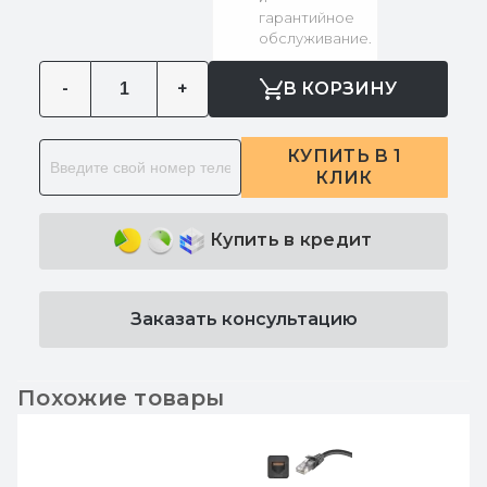
гарантийное
обслуживание.
-
+
В КОРЗИНУ
КУПИТЬ В 1
КЛИК
Купить в кредит
Заказать консультацию
Похожие товары