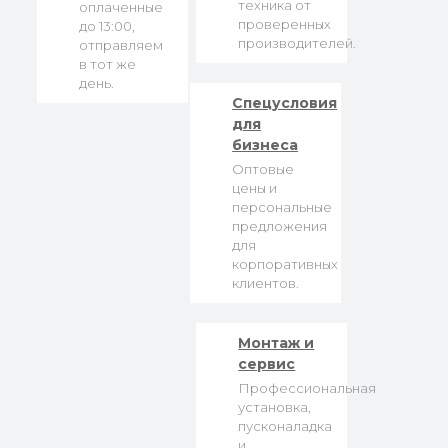
техника от
оплаченные
проверенных
до 13:00,
производителей.
отправляем
в тот же
день.
Спецусловия
для
бизнеса
Оптовые
цены и
персональные
предложения
для
корпоративных
клиентов.
Монтаж и
сервис
Профессиональная
установка,
пусконаладка
и