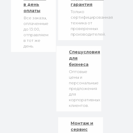
в день
гарантия
оплаты
Только
сертифицированная
Все заказы,
техника от
оплаченные
проверенных
до 13:00,
производителей.
отправляем
в тот же
день.
Спецусловия
для
бизнеса
Оптовые
цены и
персональные
предложения
для
корпоративных
клиентов.
Монтаж и
сервис