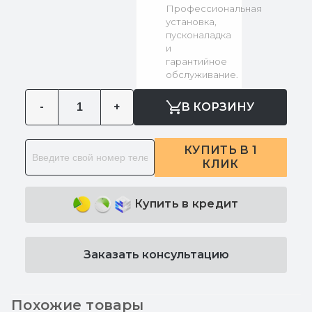
Профессиональная
установка,
пусконаладка
и
гарантийное
обслуживание.
-
+
В КОРЗИНУ
КУПИТЬ В 1
КЛИК
Купить в кредит
Заказать консультацию
Похожие товары