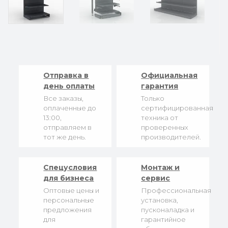
Отправка в
Официальная
день оплаты
гарантия
Все заказы,
Только
оплаченные до
сертифицированная
13:00,
техника от
отправляем в
проверенных
тот же день.
производителей.
Спецусловия
Монтаж и
для бизнеса
сервис
Оптовые цены и
Профессиональная
персональные
установка,
предложения
пусконаладка и
для
гарантийное