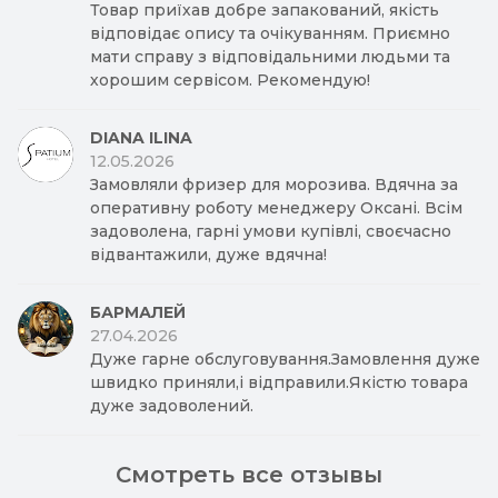
Товар приїхав добре запакований, якість
відповідає опису та очікуванням. Приємно
мати справу з відповідальними людьми та
хорошим сервісом. Рекомендую!
DIANA ILINA
12.05.2026
Замовляли фризер для морозива. Вдячна за
оперативну роботу менеджеру Оксані. Всім
задоволена, гарні умови купівлі, своєчасно
відвантажили, дуже вдячна!
БАРМАЛЕЙ
27.04.2026
Дуже гарне обслуговування.Замовлення дуже
швидко приняли,і відправили.Якістю товара
дуже задоволений.
Смотреть все отзывы