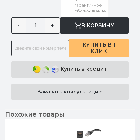
гарантийное
обслуживание.
-
+
В КОРЗИНУ
КУПИТЬ В 1
КЛИК
Купить в кредит
Заказать консультацию
Похожие товары