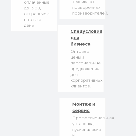
техника от
оплаченные
проверенных
до 13:00,
производителей.
отправляем
в тот же
день.
Спецусловия
для
бизнеса
Оптовые
цены и
персональные
предложения
для
корпоративных
клиентов.
Монтаж и
сервис
Профессиональная
установка,
пусконаладка
и