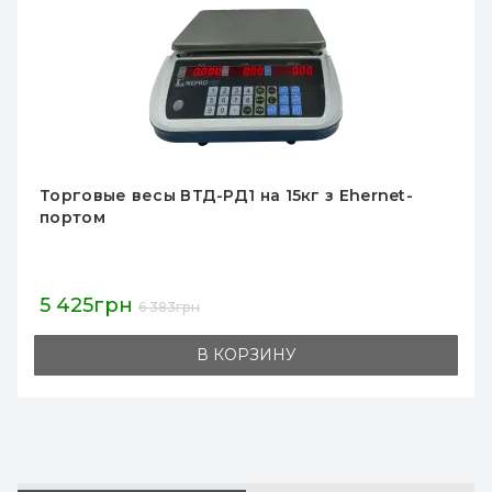
Товарные весы Днепровес ВТД-Л1 30кг
1 945грн
2 289грн
В КОРЗИНУ