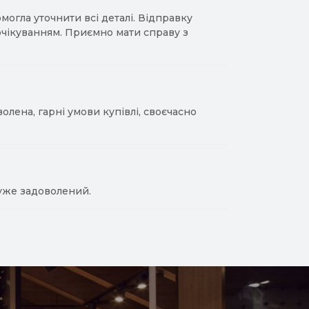
гла уточнити всі деталі. Відправку
 очікуванням. Приємно мати справу з
лена, гарні умови купівлі, своєчасно
уже задоволений.