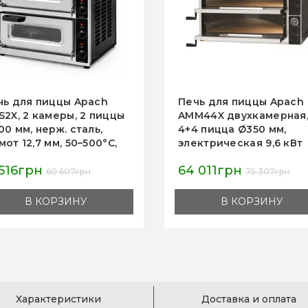
чь для пиццы Apach
Печь для пиццы APACH
M44X двухкамерная,
AMM4X, электрическая
4 пицца Ø350 мм,
однокамерная на 4 пи
ктрическая 9,6 кВт
Ø350 мм, нерж. сталь,
 В, до 500 °C, нерж.
камера 700×700×140 мм
 011грн
41 651грн
ль, 925×835×545 мм, для
шамот 14 мм, до 500°C,
75 307грн
49 001грн
ццерий
для пиццерий
В КОРЗИНУ
В КОРЗИНУ
Характеристики
Доставка и оплата