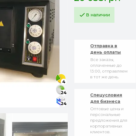
В наличии
Отправка в
день оплаты
Все заказы,
оплаченные до
13:00, отправляем
в тот же день.
4
24
Спецусловия
для бизнеса
24
Оптовые цены и
персональные
предложения для
корпоративных
клиентов.