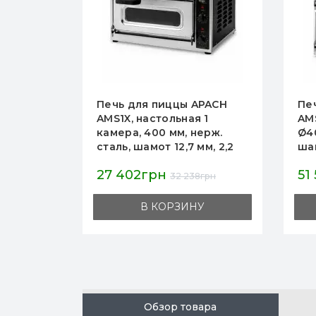
APACH
Печь для пиццы Apach
Пе
 1
AMS2X, 2 камеры, 2 пиццы
AM
ерж.
Ø400 мм, нерж. сталь,
4+
м, 2,2
шамот 12,7 мм, 50–500°C,
эле
мм, для
4,4 кВт, 555×460×535 мм,
400
51 516грн
64
для ресторанов
ста
грн
60 607грн
пи
У
В КОРЗИНУ
Обзор товара