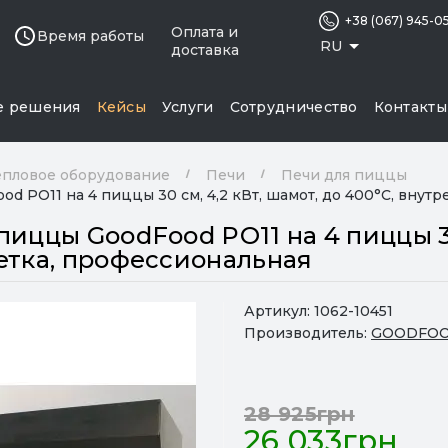
+38 (067) 945-0
Оплата и
Время работы
RU
доставка
е решения
Кейсы
Услуги
Сотрудничество
Контакты
епловое оборудование
Печи
Печи для пиццы
d PO11 на 4 пиццы 30 см, 4,2 кВт, шамот, до 400°C, внут
иццы GoodFood PO11 на 4 пиццы 30
етка, профессиональная
Артикул:
1062-10451
Производитель:
GOODFO
28 925грн
26 033грн