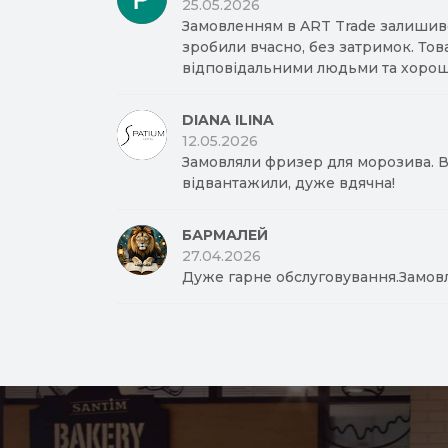
25.05.2026
Замовленням в ART Trade залишив
зробили вчасно, без затримок. Тов
відповідальними людьми та хорош
DIANA ILINA
12.05.2026
Замовляли фризер для морозива. Вд
відвантажили, дуже вдячна!
БАРМАЛЕЙ
27.04.2026
Дуже гарне обслуговування.Замов