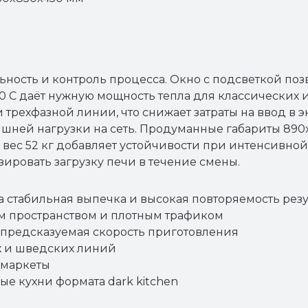
ность и контроль процесса. Окно с подсветкой поз
00 C даёт нужную мощность тепла для классических
 трехфазной линии, что снижает затраты на ввод в э
лишней нагрузки на сеть. Продуманные габариты 89
вес 52 кг добавляет устойчивости при интенсивной 
ировать загрузку печи в течение смены.
 стабильная выпечка и высокая повторяемость резу
м пространством и плотным трафиком
 предсказуемая скорость приготовления
х и шведских линий
омаркеты
е кухни формата dark kitchen