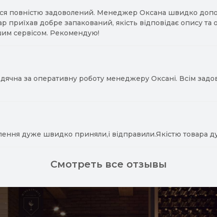
ся повністю задоволений. Менеджер Оксана швидко допомо
ар приїхав добре запакований, якість відповідає опису та
им сервісом. Рекомендую!
ячна за оперативну роботу менеджеру Оксані. Всім задово
лення дуже швидко приняли,і відправили.Якістю товара д
Смотреть все отзывы