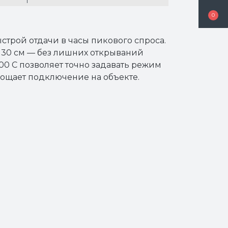
0
строй отдачи в часы пикового спроса.
 30 см — без лишних открываний
00 C позволяет точно задавать режим
рощает подключение на объекте.