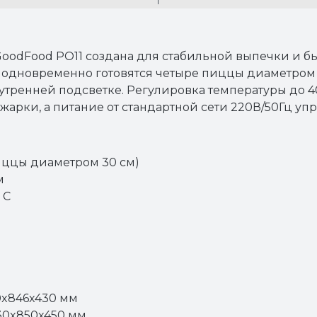
oodFood PO11 создана для стабильной выпечки и бы
ре одновременно готовятся четыре пиццы диаметром
утренней подсветке. Регулировка температуры до 4
жарки, а питание от стандартной сети 220В/50Гц уп
пиццы диаметром 30 см)
м
 C
0x846x430 мм
30x850x450 мм