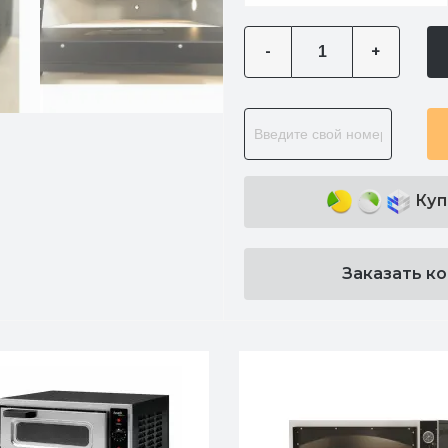
-
+
Куп
Заказать к