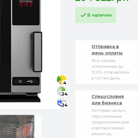
В наличии
Отправка в
день оплаты
Все заказы,
оплаченные до
13:00, отправляем
в тот же день.
4
24
Спецусловия
для бизнеса
24
Оптовые цены и
персональные
предложения для
корпоративных
клиентов.