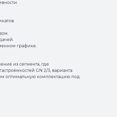
ивности.
катов.
вом.
дачей.
менном графике.
ние из сегмента, где
астроёмкостей GN 2/3, варианта
жем оптимальную комплектацию под