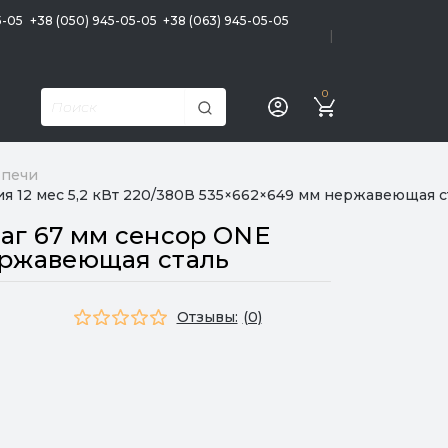
5-05
+38 (050) 945-05-05
+38 (063) 945-05-05
|
0
 печи
я 12 мес 5,2 кВт 220/380В 535×662×649 мм нержавеющая с
аг 67 мм сенсор ONE
нержавеющая сталь
Отзывы:
(0)