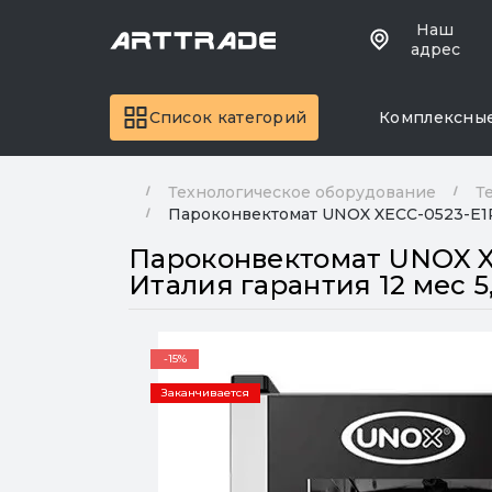
Наш
адрес
Список категорий
Комплексны
Технологическое оборудование
Т
Пароконвектомат UNOX XECC-0523-E1RM
Пароконвектомат UNOX XE
Италия гарантия 12 мес 
-15%
Заканчивается