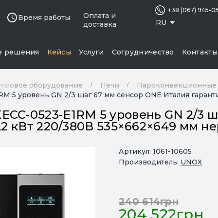
+38 (067) 945-0
Оплата и
Время работы
RU
доставка
е решения
Кейсы
Услуги
Сотрудничество
Контакты
епловое оборудование
Печи
Пароконвекционные
 5 уровень GN 2/3 шаг 67 мм сенсор ONE Италия гаранти
CC-0523-E1RM 5 уровень GN 2/3 ш
5,2 кВт 220/380В 535×662×649 мм 
Артикул:
1061-10605
Производитель:
UNOX
240 614грн
204 522грн