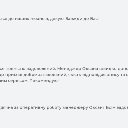
ася до наших нюансів, дякую. Завжди до Вас!
ся повністю задоволений. Менеджер Оксана швидко допомо
ар приїхав добре запакований, якість відповідає опису та
им сервісом. Рекомендую!
ячна за оперативну роботу менеджеру Оксані. Всім задово