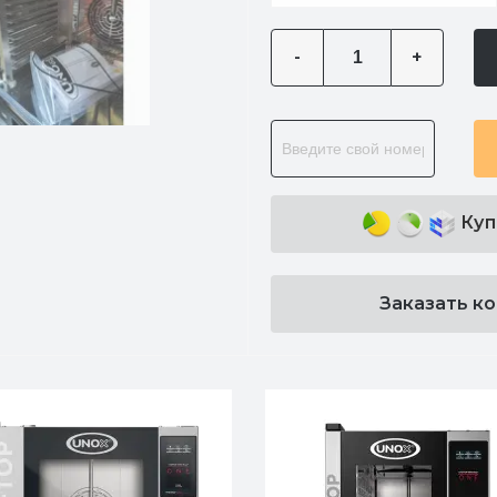
-
+
Куп
Заказать к