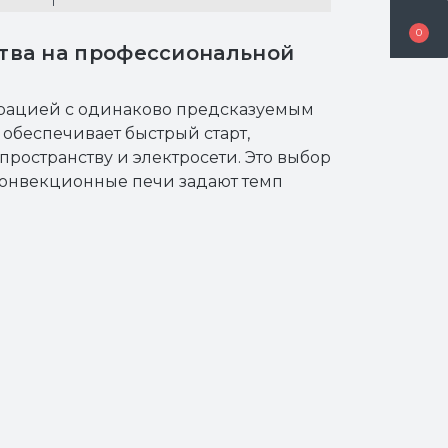
0
ства на профессиональной
ерацией с одинаково предсказуемым
обеспечивает быстрый старт,
ространству и электросети. Это выбор
роконвекционные печи задают темп