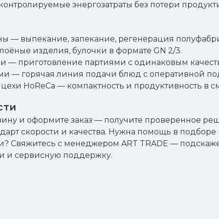
контролируемые энергозатраты без потери продукт
ны — выпекание, запекание, регенерация полуфабри
оёные изделия, булочки в формате GN 2/3.
ни — приготовление партиями с одинаковым качест
ми — горячая линия подачи блюд с оперативной по
 цехи HoReCa — компактность и продуктивность в с
сти
ину и оформите заказ — получите проверенное реше
арт скорости и качества. Нужна помощь в подборе г
ки? Свяжитесь с менеджером ART TRADE — подска
ки и сервисную поддержку.