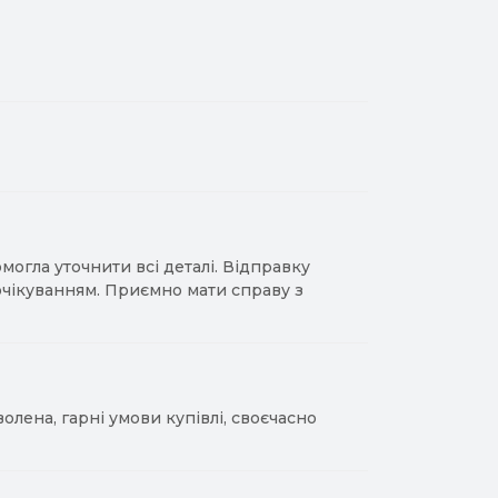
гла уточнити всі деталі. Відправку
 очікуванням. Приємно мати справу з
лена, гарні умови купівлі, своєчасно