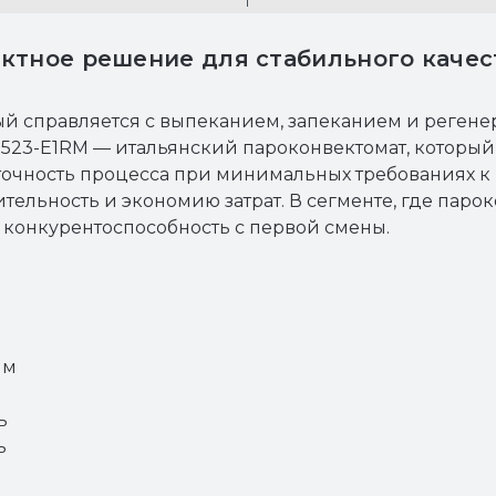
актное решение для стабильного каче
ый справляется с выпеканием, запеканием и реген
23-E1RM — итальянский пароконвектомат, который 
чность процесса при минимальных требованиях к п
дительность и экономию затрат. В сегменте, где па
 конкурентоспособность с первой смены.
мм
ь
ь