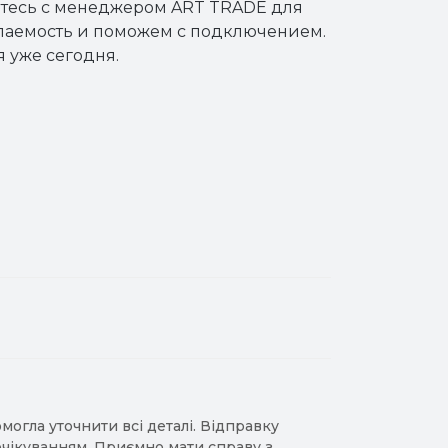
итесь с менеджером ART TRADE для
паемость и поможем с подключением.
 уже сегодня.
гла уточнити всі деталі. Відправку
 очікуванням. Приємно мати справу з