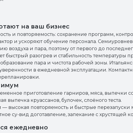
отают на ваш бизнес
ость и повторяемость: сохранение программ, контр
тор и ускоряют обучение персонала. Семиуровнева
 воздуха и пара, поэтому от первого до последнего
ает быстрый разогрев и стабильность температуры 
 образование пара и чистота рабочей зоны. Италья
уверенности в ежедневной эксплуатации. Компактн
ерепланировки.
симум
еменное приготовление гарниров, мяса, выпечки со
 выпечка круассанов, булочек, слоёного теста.
и — высокая повторяемость и быстрые перезапуски 
ное су-вид доготавление, запекание с хрустящей к
йся ежедневно