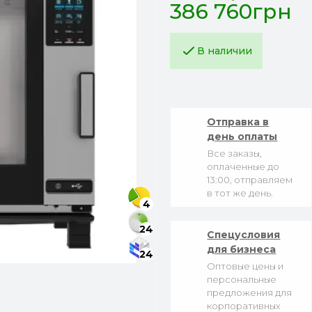
386 760грн
В наличии
Отправка в
день оплаты
Все заказы,
оплаченные до
13:00, отправляем
в тот же день.
4
24
Спецусловия
для бизнеса
24
Оптовые цены и
персональные
предложения для
корпоративных