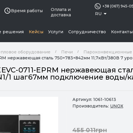
+38 (067) 945-0
Оплата и
Время работы
RU
доставка
е решения
Кейсы
Услуги
Сотрудничество
Контакты
епловое оборудование
Печи
Пароконвекционные
M нержавеющая сталь 750×783×842мм 11,7кВт/380В 7 уров
XEVC-0711-EPRM нержавеющая ста
GN1/1 шаг67мм подключение воды/ка
Артикул:
1061-10613
Производитель:
UNOX
455 011грн