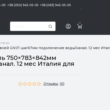
5-05
+38 (050) 945-05-05
+38 (063) 945-05-05
|
0
 печи
ней GN1/1 шаг67мм подключение воды/канал. 12 мес Итал
ль 750×783×842мм
нал. 12 мес Италия для
Отзывы:
(0)