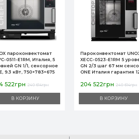
роконвектомат UNOX
Пароконвектомат APA
CC-0523-E1RM 5 уровень
AP20QT, 20 уровней GN1
 2/3 шаг 67 мм сенсор
сенсор 5 дюйм,
E Италия гарантия 12
инжекторное
 5,2 кВт 220/380В
увлажнение, USB запис
4 522грн
543 653грн
5×662×649 мм
30–260°C, 1051×1248×18
240 614грн
639 592грн
ржавеющая сталь
мм, нерж. сталь
В КОРЗИНУ
В КОРЗИНУ