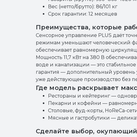
Вес (нетто/брутто): 86/101 кг
Срок гарантии: 12 месяцев
Преимущества, которые раб
Сенсорное управление PLUS даёт точн
режимам уменьшают человеческий фак
обеспечивает равномерную циркуляцию
Мощность 11,7 кВт на 380 В обеспечив
воде и канализации — это стабильное
гарантия — дополнительный уровень 
уже действующее производство без п
Где модель раскрывает мак
Рестораны и кейтеринг — одновр
Пекарни и кофейни — равномерная
Столовые, фуд-корты, HoReCa-сет
Мясные и гастробутики — деликат
Сделайте выбор, окупающи