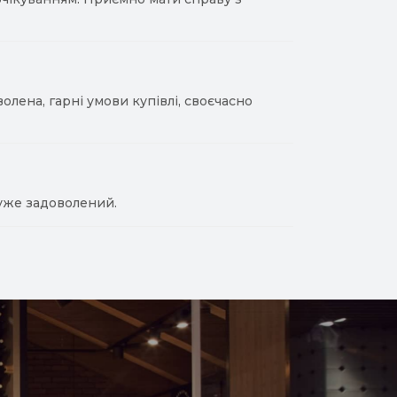
лена, гарні умови купівлі, своєчасно
уже задоволений.