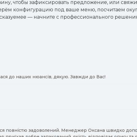
зину, чтобы зафиксировать предложение, или свяж
ерём конфигурацию под ваше меню, посчитаем оку
дсказуемее — начните с профессионального решения
ася до наших нюансів, дякую. Завжди до Вас!
ся повністю задоволений. Менеджер Оксана швидко допомо
ар приїхав добре запакований, якість відповідає опису та