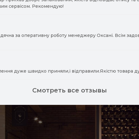
им сервісом. Рекомендую!
ячна за оперативну роботу менеджеру Оксані. Всім задово
лення дуже швидко приняли,і відправили.Якістю товара д
Смотреть все отзывы