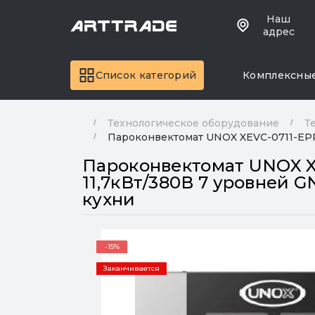
Наш
адрес
Список категорий
Комплексны
Технологическое оборудование
Т
Пароконвектомат UNOX XEVC-0711-EPR
Пароконвектомат UNOX 
11,7кВт/380В 7 уровней 
кухни
-15%
Заканчивается