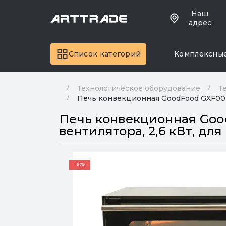
Наш
адрес
Список категорий
Комплексны
Технологическое оборудование
Т
Печь конвекционная GoodFood GXF003 
Печь конвекционная Good
вентилятора, 2,6 кВт, дл
-10%