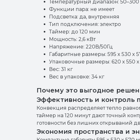
Температурный диапазон: 50–300
Функции пара: не имеет
Подсветка: да, внутренняя
Тип подключения: электро
Таймер: до 120 мин
Мощность: 2,6 кВт
Напряжение: 220В/50Гц
Габаритные размеры: 595 x 530 x 
Упаковочные размеры: 620 x 550 x
Вес: 31 кг
Вес в упаковке: 34 кг
Почему это выгодное решен
Эффективность и контроль 
Конвекция распределяет тепло равном
таймер на 120 минут дают точный конт
готовности без лишних открываний д
Экономия пространства и э
Компактные габариты 595 x 530 x 570