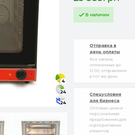
В наличии
Отправка в
день оплаты
Все заказы,
оплаченные до
13:00, отправляем
в тот же день.
4
24
Спецусловия
для бизнеса
24
Оптовые цены и
персональные
предложения для
корпоративных
клиентов.