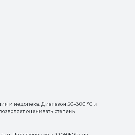
ия и недопека. Диапазон 50–300 °C и
 позволяет оценивать степень
дачи. Подключение к 220В/50Гц не