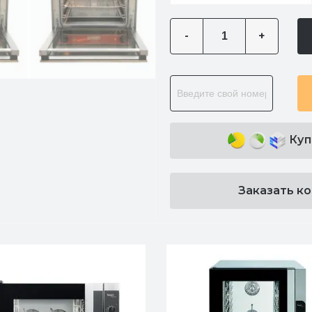
-
+
Куп
Заказать к