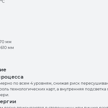
 °C
570 мм
 610 мм
ие
процесса
ерно по всем 4 уровням, снижая риск пересушиван
роль технологических карт, а внутренняя подсветка
вери.
нергии
 мм легко вписываются в столешницу или линию раз