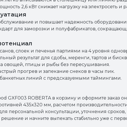
ощность 2,6 кВт снижает нагрузку на электросеть и 
луатация
обслуживание и повышает надежность оборудования
ндарт для заморозки и полуфабрикатов, сокращающ
потенциал
анов, слоек и печенья партиями на 4 уровня одно
ьный результат для сдобы, меренги, тартов и бискв
ка овощей, птицы и рыбы без пересушивания.
стрый прогрев и запекание снеков в часы пик.
 банкетных линий с предсказуемыми таймингами.
od GXF003 ROBERTA в корзину и оформите заказ о
противней 435х320 мм, расчетом производительнос
ля персональной консультации, уточнения сроков
решение и начните выпекать стабильно уже с перв