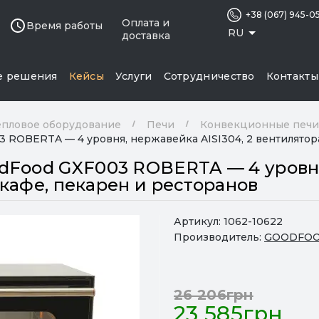
+38 (067) 945-0
Оплата и
Время работы
RU
доставка
е решения
Кейсы
Услуги
Сотрудничество
Контакты
епловое оборудование
Печи
Конвекционные печи
ROBERTA — 4 уровня, нержавейка AISI304, 2 вентилятора, 
Food GXF003 ROBERTA — 4 уровня,
я кафе, пекарен и ресторанов
Артикул:
1062-10622
Производитель:
GOODFO
26 206грн
23 585грн