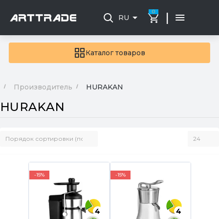
0
|
RU
Каталог товаров
Производитель
HURAKAN
HURAKAN
-15%
-15%
4
4