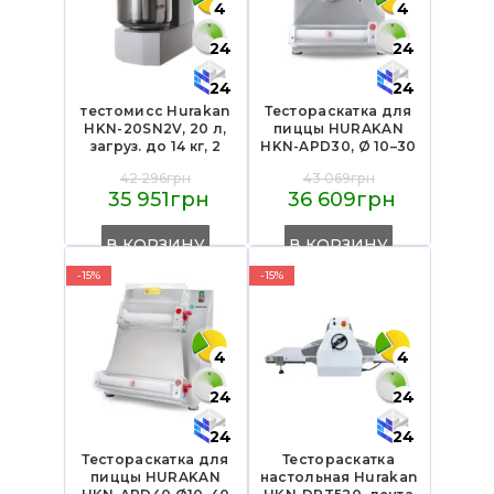
4
4
24
24
24
24
тестомисс Hurakan
Тестораскатка для
HKN-20SN2V, 20 л,
пиццы HURAKAN
загруз. до 14 кг, 2
HKN-APD30, Ø 10–30
скорост., нерж.
см, 50–500 г, валки
42 296грн
43 069грн
чаша, рем. привод,
из пищевого
35 951грн
36 609грн
фикс. бочка, 1,1 кВт,
поликарбоната,
400×675×860 мм,
корпус
для пекарен
нержавеющая
В КОРЗИНУ
В КОРЗИНУ
сталь, 495×500×640
мм
-15%
-15%
4
4
24
24
24
24
Тестораскатка для
Тестораскатка
пиццы HURAKAN
настольная Hurakan