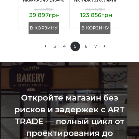
HKN-APD40 Ø10–40
HKN-DRT520, лента
см,
520 мм, конв. 2055
46 938грн
145 714грн
поликарбонатные
мм, толщина 1–40
39 897грн
123 856грн
валики, корпус
мм, окрашенная
нерж. сталь
сталь, 2421×878×545
(серебристый),
мм, для пекарен
В КОРЗИНУ
В КОРЗИНУ
540×550×650 мм,
для пиццерий
3
4
5
6
7
Откройте магазин без
рисков и задержек с ART
TRADE — полный цикл от
проектирования до